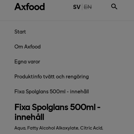
Gå direkt till innehåll
THE PAGE IS NOT 
SV
EN
Start
Om Axfood
Egna varor
Produktinfo tvätt och rengöring
Fixa Spolglans 500ml - innehåll
Fixa Spolglans 500ml -
innehåll
Aqua, Fatty Alcohol Alkoxylate, Citric Acid,