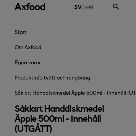
Gå direkt till innehåll
THE PAGE IS NOT 
SV
EN
Start
Om Axfood
Egna varor
Produktinfo tvätt och rengöring
Såklart Handdiskmedel Äpple 500ml - innehåll (
Såklart Handdiskmedel
Äpple 500ml - innehåll
(UTGÅTT)