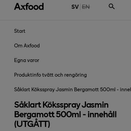
Gå direkt till innehåll
THE PAGE IS NOT 
SV
EN
Start
Om Axfood
Egna varor
Produktinfo tvätt och rengöring
Såklart Köksspray Jasmin Bergamott 500ml - inn
Såklart Köksspray Jasmin
Bergamott 500ml - innehåll
(UTGÅTT)