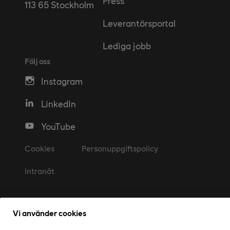
Press
113 65 Stockholm
Leverantörsportal
Lediga jobb
Följ oss
Instagram
LinkedIn
YouTube
Cookies
Personuppgiftspolicy
Intranät
Vi använder cookies