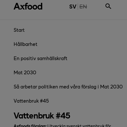
Gå direkt till innehåll
THE PAGE IS NOT 
SV
EN
Start
Hållbarhet
En positiv samhällskraft
Mat 2030
Så arbetar politiken med våra förslag i Mat 2030
Vattenbruk #45
Vattenbruk #45
Axfoods förslag:
Utveckla svenskt vattenbruk för