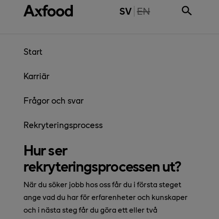
Gå direkt till innehåll
THE PAGE IS NOT 
SV
EN
Start
Karriär
Frågor och svar
Rekryteringsprocess
Hur ser
rekryteringsprocessen ut?
När du söker jobb hos oss får du i första steget
ange vad du har för erfarenheter och kunskaper
och i nästa steg får du göra ett eller två