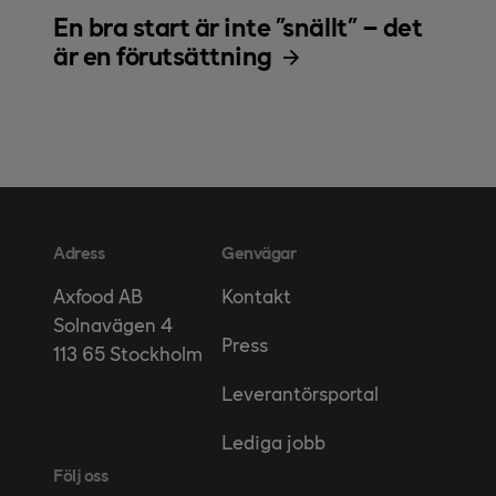
En bra start är inte ”snällt” – det
är en förutsättning
Adress
Genvägar
Kontakt
Axfood AB
Solnavägen 4
Press
113 65 Stockholm
Leverantörsportal
Lediga jobb
Följ oss