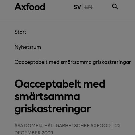
Gå direkt till innehåll
THE PAGE IS NOT 
SV
EN
Start
Nyhetsrum
Oacceptabelt med smärtsamma griskastreringar
Oacceptabelt med
smärtsamma
griskastreringar
ÅSA DOMEIJ, HÅLLBARHETSCHEF AXFOOD
23
DECEMBER 2009