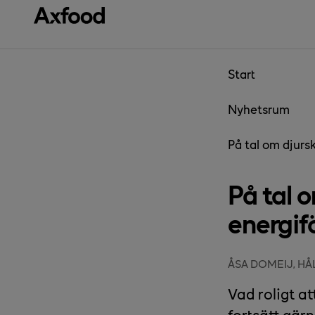
Gå direkt till innehåll
Start
Nyhetsrum
På tal om djurs
På tal 
energif
ÅSA DOMEIJ, H
Vad roligt a
fortsätt gä