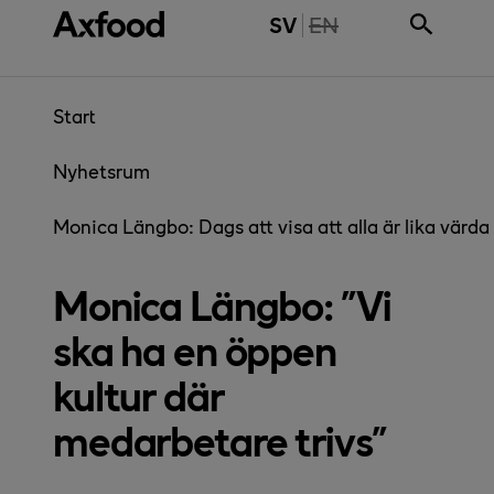
Gå direkt till innehåll
THE PAGE IS NOT 
SV
EN
Start
Nyhetsrum
Monica Längbo: Dags att visa att alla är lika värda
Monica Längbo: "Vi
ska ha en öppen
kultur där
medarbetare trivs"