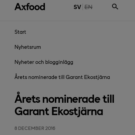
Gå direkt till innehåll
THE PAGE IS NOT 
SV
EN
Start
Nyhetsrum
Nyheter och blogginlägg
Årets nominerade till Garant Ekostjärna
Årets nominerade till
Garant Ekostjärna
8 DECEMBER 2016