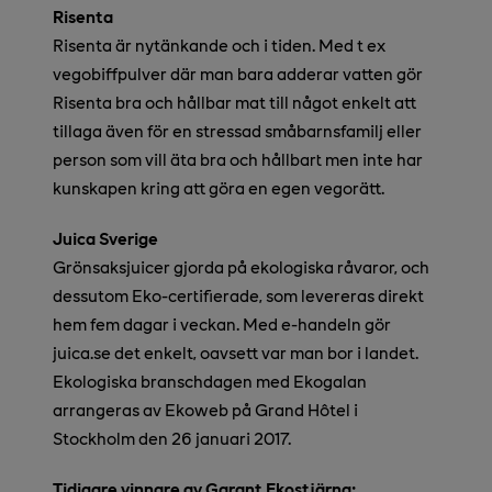
Risenta
Risenta är nytänkande och i tiden. Med t ex
vegobiffpulver där man bara adderar vatten gör
Risenta bra och hållbar mat till något enkelt att
tillaga även för en stressad småbarnsfamilj eller
person som vill äta bra och hållbart men inte har
kunskapen kring att göra en egen vegorätt.
Juica Sverige
Grönsaksjuicer gjorda på ekologiska råvaror, och
dessutom Eko-certifierade, som levereras direkt
hem fem dagar i veckan. Med e-handeln gör
juica.se det enkelt, oavsett var man bor i landet.
Ekologiska branschdagen med Ekogalan
arrangeras av Ekoweb på Grand Hôtel i
Stockholm den 26 januari 2017.
Tidigare vinnare av Garant Ekostjärna: