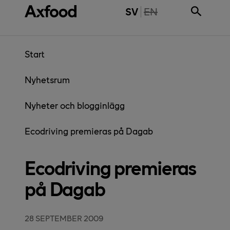
Gå direkt till innehåll
THE PAGE IS NOT 
SV
EN
Start
Nyhetsrum
Nyheter och blogginlägg
Ecodriving premieras på Dagab
Ecodriving premieras
på Dagab
28 SEPTEMBER 2009