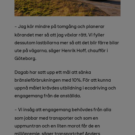
Jag kör mindre på tomgång och planerar
–
körandet mer så att jag växlar rätt. Vi fyller
dessutom lastbilarna mer så att det blir färre bilar
ute på vägarna, säger Henrik Hoff, chaufför i
Göteborg.
Dagab har satt upp ett mål att sänka
bränsleförbrukningen med 10%. För att kunna
uppnå målet krävdes utbildning i ecodriving och
engagemang från de anställda.
Vi insåg att engagemang behövdes från alla
–
som jobbar med transporter och som en
uppmuntran och en liten morot får de en
miljöpremie, säger transportchef Anders