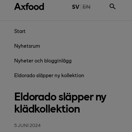
Gå direkt till innehåll
THE PAGE IS NOT 
SV
EN
Start
Nyhetsrum
Nyheter och blogginlägg
Eldorado släpper ny kollektion
Eldorado släpper ny
klädkollektion
5 JUNI 2024