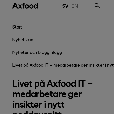
Gå direkt till innehåll
THE PAGE IS NOT 
SV
EN
Start
Nyhetsrum
Nyheter och blogginlägg
Livet på Axfood IT – medarbetare ger insikter i ny
Livet på Axfood IT –
medarbetare ger
insikter i nytt