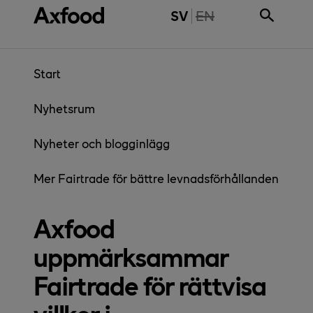
Gå direkt till innehåll
THE PAGE IS NOT 
SV
EN
Start
Nyhetsrum
Nyheter och blogginlägg
Mer Fairtrade för bättre levnadsförhållanden
Axfood
uppmärksammar
Fairtrade för rättvisa