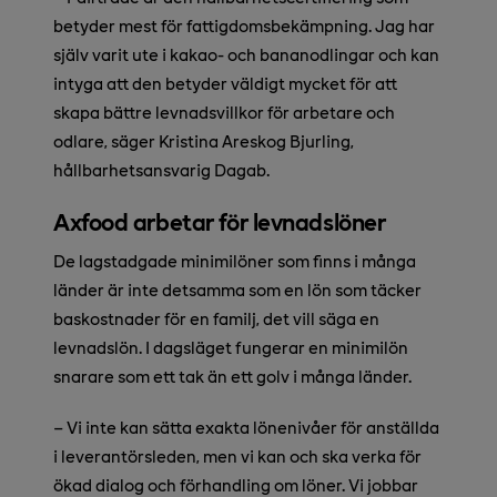
betyder mest för fattigdomsbekämpning. Jag har
själv varit ute i kakao- och bananodlingar och kan
intyga att den betyder väldigt mycket för att
skapa bättre levnadsvillkor för arbetare och
odlare, säger Kristina Areskog Bjurling,
hållbarhetsansvarig Dagab.
Axfood arbetar för levnadslöner
De lagstadgade minimilöner som finns i många
länder är inte detsamma som en lön som täcker
baskostnader för en familj, det vill säga en
levnadslön. I dagsläget fungerar en minimilön
snarare som ett tak än ett golv i många länder.
– Vi inte kan sätta exakta lönenivåer för anställda
i leverantörsleden, men vi kan och ska verka för
ökad dialog och förhandling om löner. Vi jobbar