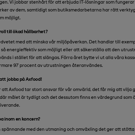
en. Vi jobbar stenhårt för att erbjuda IT-lösningar som fungerar 
ker av dem, samtidigt som butiksmedarbetarna har rätt verktyg f
m möjligt.
roll till ökad hållbarhet?
dvetet med att minska vår miljöpåverkan. Det handlar till exemp
så energieffektiv som möjligt eller att säkerställa att den utrustn
änds i stället för att slängas. Förra året bytte vi ut alla våra kas
ärmare 97 procent av utrustningen återanvändes.
 att jobba på Axfood!
 att Axfood tar stort ansvar för vår omvärld, det får mig att vilja g
 där målet är tydligt och det dessutom finns en värdegrund som ä
tiverande.
bba inom en koncern?
ch spännande med den utmaning och omväxling det ger att stötta