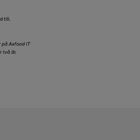
till.
er på Axfood IT
två år.