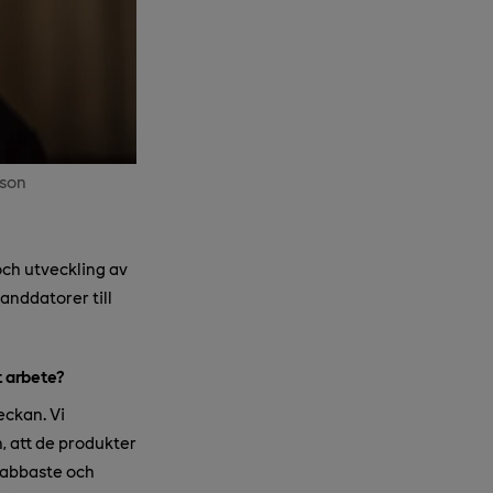
sson
 och utveckling av
anddatorer till
t arbete?
eckan. Vi
n, att de produkter
snabbaste och