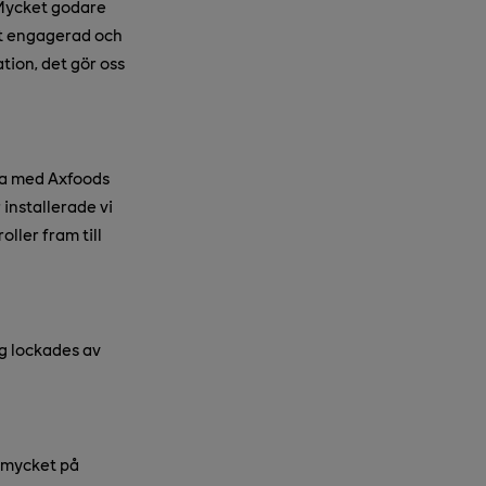
 ”Mycket godare
igt engagerad och
tion, det gör oss
rna med Axfoods
 installerade vi
oller fram till
ag lockades av
å mycket på