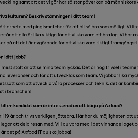
tveckling samt att det vi gör har så stor påverkan på människors
riva kulturen? Beskriv stämningen i ditt team!
årt arbete med pingismatcher för att bli så bra som möjligt. Vi li
år att alla är lika viktiga för att vi ska vara ett bra lag. Vi har r
ker på att det är avgörande för att vi ska vara riktigt framgångsri
r i ditt jobb?
mest stolt är att se mina team lyckas. Det är hög trivsel i teamen
ina leveranser och för att utvecklas som team. Vi jobbar lika myc
etssätt som att utveckla våra processer och teknik, det är komb
äst i branschen!
 till en kandidat som är intresserad av att börja på Axfood?
r i 19 år och trivs verkligen jättebra. Här har du möjligheten att u
egor att dela resan med. Vill du vara med i det vinnande laget oc
är det på Axfood IT du ska jobba!