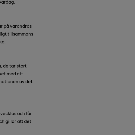
 vardag.
tar på varandras
oligt tillsammans
ka.
, de tar stort
ket med att
inationen av det
tvecklas och får
h gillar att det