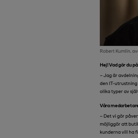
Robert Kumlin, av
Hej! Vad gör du p
– Jag är avdelning
den IT-utrustning 
olika typer av sjä
Våra medarbetare 
– Det vi gör påve
möjliggör att buti
kunderna vill ha 