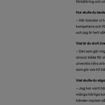
förbättring och u
Hur skulle du besk
– Här blandar vi h
kompetens och först
och jag är helt sä
Vad är du stolt öve
– Det som gör mig 
ansvar både för s
utveckla våra arb
som gör oss till b
Vad skulle du säga
– Jag har varit hä
många härliga koll
händer mycket så 