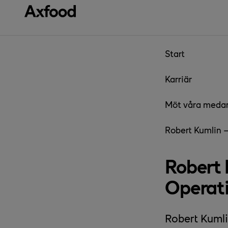
Gå direkt till innehåll
Start
Karriär
Möt våra meda
Robert Kumlin –
Robert 
Operati
Robert Kumli