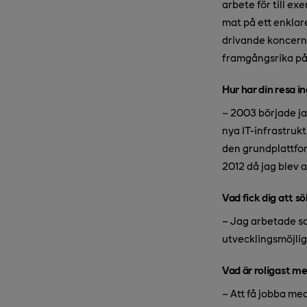
arbete för till e
mat på ett enklar
drivande koncernl
framgångsrika på f
Hur har din resa i
– 2003 började ja
nya IT-infrastrukt
den grundplattform
2012 då jag blev 
Vad fick dig att sö
– Jag arbetade so
utvecklingsmöjlig
Vad är roligast me
– Att få jobba med