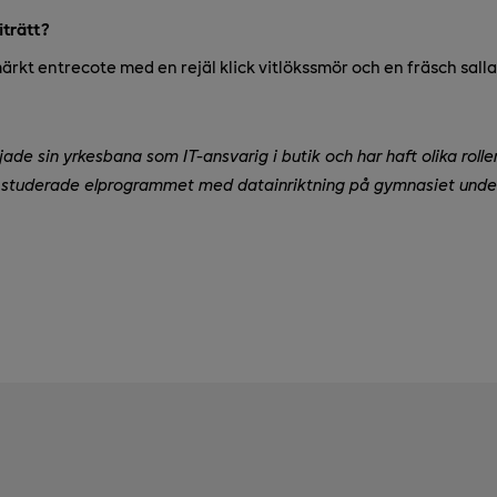
iträtt?
ärkt entrecote med en rejäl klick vitlökssmör och en fräsch sallad 
ade sin yrkesbana som IT-ansvarig i butik och har haft olika roll
studerade elprogrammet med datainriktning på gymnasiet under 