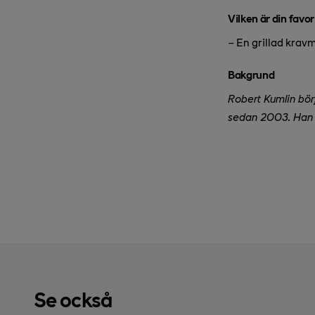
Vilken är din favor
– En grillad kravm
Bakgrund
Robert Kumlin börj
sedan 2003. Han 
Se också