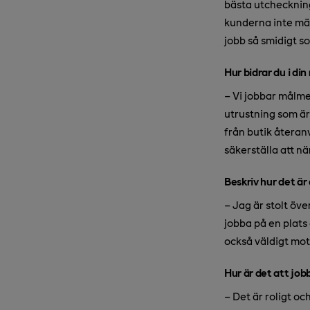
bästa utcheckning
kunderna inte mär
jobb så smidigt so
Hur bidrar du i din 
– Vi jobbar målme
utrustning som är 
från butik återanv
säkerställa att n
Beskriv hur det är
– Jag är stolt över
jobba på en plats
också väldigt mo
Hur är det att jo
– Det är roligt o