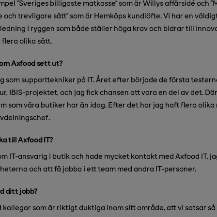
xempel ”Sveriges billigaste matkasse” som är Willys affärsidé och
e och trevligare sätt” som är Hemköps kundlöfte. Vi har en väld
edning i ryggen som både ställer höga krav och bidrar till innova
lera olika sätt.
nom Axfood sett ut?
g som supporttekniker på IT. Året efter började de första teste
ur, IBIS-projektet, och jag fick chansen att vara en del av det. Där
 som våra butiker har än idag. Efter det har jag haft flera olika r
avdelningschef.
ka till Axfood IT?
m IT-ansvarig i butik och hade mycket kontakt med Axfood IT, j
heterna och att få jobba i ett team med andra IT-personer.
d ditt jobb?
 kollegor som är riktigt duktiga inom sitt område, att vi satsar s