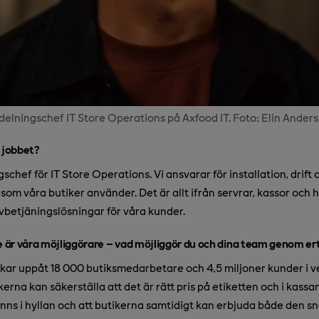
delningschef IT Store Operations på Axfood IT. Foto: Elin Ander
å jobbet?
schef för IT Store Operations. Vi ansvarar för installation, drift
som våra butiker använder. Det är allt ifrån servrar, kassor och h
lvbetjäningslösningar för våra kunder.
är våra möjliggörare – vad möjliggör du och dina team genom er
rkar uppåt 18 000 butiksmedarbetare och 4,5 miljoner kunder i v
kerna kan säkerställa att det är rätt pris på etiketten och i kassa
finns i hyllan och att butikerna samtidigt kan erbjuda både den 