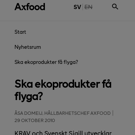
Gå direkt till innehåll
THE PAGE IS NOT 
SV
EN
Start
Nyhetsrum
Ska ekoprodukter få flyga?
Ska ekoprodukter få
flyga?
ÅSA DOMEIJ, HÅLLBARHETSCHEF AXFOOD
29 OKTOBER 2010
KRAV och Svenskt Sigill utvecklar