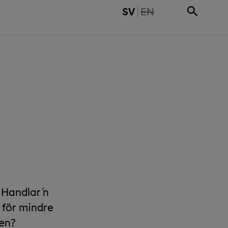
THE PAGE IS NOT 
SV
EN
 Handlar´n
 för mindre
ken?