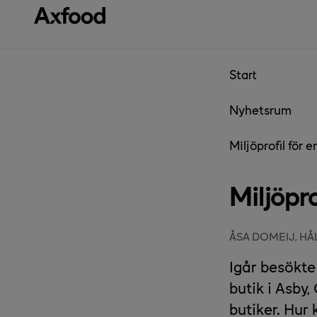
Gå direkt till innehåll
Start
Nyhetsrum
Miljöprofil för e
Miljöpro
ÅSA DOMEIJ, H
Igår besökte
butik i Asby
butiker. Hur