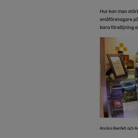
Hur kan man stärk
småföretagare på 
bara försäljning 
Annika Alenfelt och A