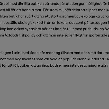
fördel med din lilla butiken på landet är att den ger möjlighet för
med bil för att handla mat. Förutom miljöfördelarna slipper man
 liten butik har svårt att ha ett stort sortiment av ekologiska varo
 beställa ekologiskt kött från en lokalproducent på torsdagen fö
kap kan också synas bra när det inte är fullt med prisbudskap öve
fram Axfoods fiskpolicy och att man inte säljer flygtransporterad
rkligen i takt med tiden när man tog tillvara mat där sista datu
mat med hög kvalitet som var väldigt populär bland kunderna. 
 för att få butiken att gå ihop bättre men inte desto mindre gör 