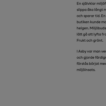
En självklar miljö
slippa åka långt 
och sparar tid. En
butiken kunde man
helgen. Miljöbuds
lätt gå att lyfta 
Frukt och grönt.
I Asby var man ve
och gjorde färdig
förstås börjat med
miljöinsats.