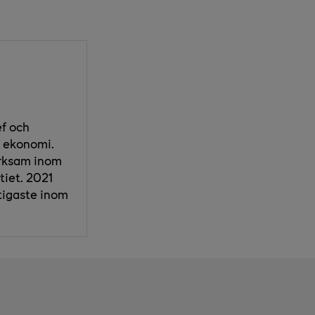
ef och
r ekonomi.
erksam inom
tiet. 2021
ktigaste inom