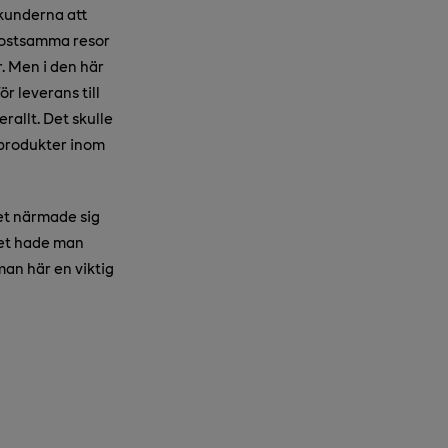
 kunderna att
 kostsamma resor
r. Men i den här
r leverans till
rallt. Det skulle
e produkter inom
met närmade sig
Det hade man
man här en viktig