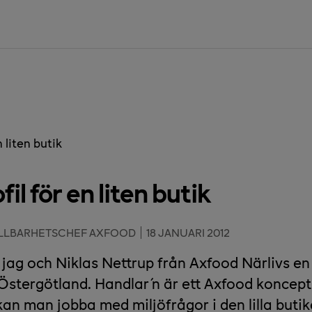
n liten butik
fil för en liten butik
ÅLLBARHETSCHEF AXFOOD
18 JANUARI 2012
 jag och Niklas Nettrup från Axfood Närlivs en
, Östergötland. Handlar´n är ett Axfood koncept
 kan man jobba med miljöfrågor i den lilla buti