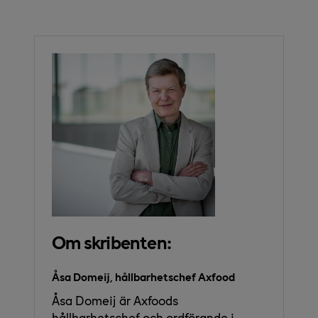
Om skribenten:
Åsa Domeij, hållbarhetschef Axfood
Åsa Domeij är Axfoods
hållbarhetschef och ordförande i