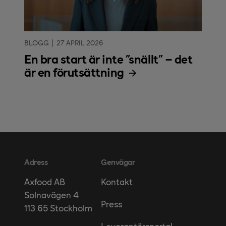
BLOGG
27 APRIL 2026
En bra start är inte ”snällt” – det
är en förutsättning
Adress
Genvägar
Kontakt
Axfood AB
Solnavägen 4
Press
113 65 Stockholm
Leverantörsportal