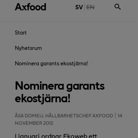
Gå direkt till innehåll
THE PAGE IS NOT 
SV
EN
Start
Nyhetsrum
Nominera garants ekostjärna!
Nominera garants
ekostjärna!
ÅSA DOMEIJ, HÅLLBARHETSCHEF AXFOOD
14
NOVEMBER 2012
I januari ordnar Ekoweb ett