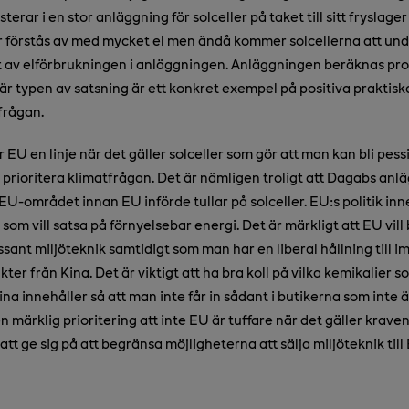
terar i en stor anläggning för solceller på taket till sitt fryslager
ör förstås av med mycket el men ändå kommer solcellerna att und
nt av elförbrukningen i anläggningen. Anläggningen beräknas p
är typen av satsning är ett konkret exempel på positiva praktisk
frågan.
 EU en linje när det gäller solceller som gör att man kan bli pes
tt prioritera klimatfrågan. Det är nämligen troligt att Dagabs an
 EU-området innan EU införde tullar på solceller. EU:s politik inn
 som vill satsa på förnyelsebar energi. Det är märkligt att EU vil
sant miljöteknik samtidigt som man har en liberal hållning till i
ter från Kina. Det är viktigt att ha bra koll på vilka kemikalier s
ina innehåller så att man inte får in sådant i butikerna som inte ä
 en märklig prioritering att inte EU är tuffare när det gäller krav
r att ge sig på att begränsa möjligheterna att sälja miljöteknik till