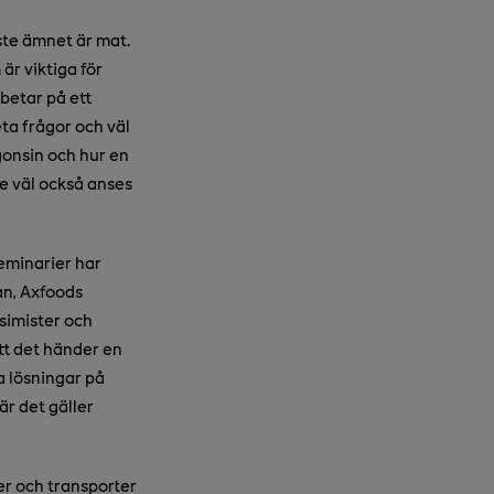
ste ämnet är mat.
är viktiga för
betar på ett
eta frågor och väl
gonsin och hur en
e väl också anses
seminarier har
an, Axfoods
simister och
tt det händer en
a lösningar på
är det gäller
er och transporter