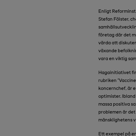
Enligt Reforminst
Stefan Fölster, ch
samhällsutvecklin
företag där det m
värda att diskute
växande befolknin
vara en viktig sa
Hagainitiativet f
rubriken "Vaccine
koncernchef, är e
optimister. Iblan
massa positiva sa
problemen är det 
mänsklighetens vi
Ett exempel på en