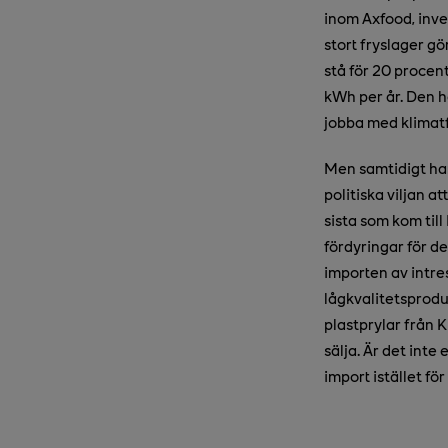
inom Axfood, inves
stort fryslager g
stå för 20 proce
kWh per år. Den h
jobba med klimat
Men samtidigt har
politiska viljan a
sista som kom till
fördyringar för de
importen av intres
lågkvalitetsproduk
plastprylar från K
sälja. Är det inte
import istället fö