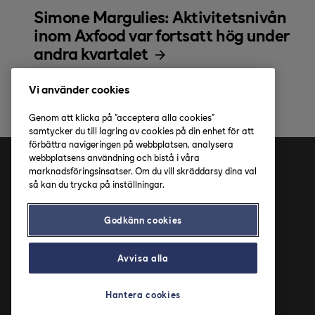
Simone Margulies: Aktivitetsnivån
inom Axfood var fortsatt hög under
andra kvartalet
Vi använder cookies
Genom att klicka på "acceptera alla cookies"
samtycker du till lagring av cookies på din enhet för att
förbättra navigeringen på webbplatsen, analysera
webbplatsens användning och bistå i våra
marknadsföringsinsatser. Om du vill skräddarsy dina val
Adress
så kan du trycka på inställningar.
Axfood AB
Godkänn cookies
Solnavägen 4
113 65 Stockholm
Avvisa alla
Hantera cookies