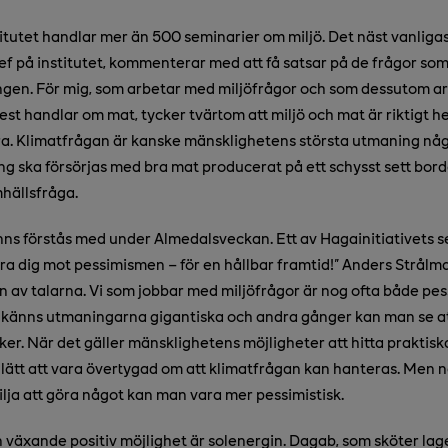
itutet handlar mer än 500 seminarier om miljö. Det näst vanliga
ef på institutet, kommenterar med att få satsar på de frågor som 
gen. För mig, som arbetar med miljöfrågor och som dessutom ar
est handlar om mat, tycker tvärtom att miljö och mat är riktigt h
ra. Klimatfrågan är kanske mänsklighetens största utmaning nå
g ska försörjas med bra mat producerat på ett schysst sett bord
mhällsfråga.
inns förstås med under Almedalsveckan. Ett av Hagainitiativets 
ra dig mot pessimismen – för en hållbar framtid!" Anders Strålm
n av talarna. Vi som jobbar med miljöfrågor är nog ofta både pes
d känns utmaningarna gigantiska och andra gånger kan man se a
ker. När det gäller mänsklighetens möjligheter att hitta praktisk
lätt att vara övertygad om att klimatfrågan kan hanteras. Men n
lja att göra något kan man vara mer pessimistisk.
 växande positiv möjlighet är solenergin. Dagab, som sköter lag