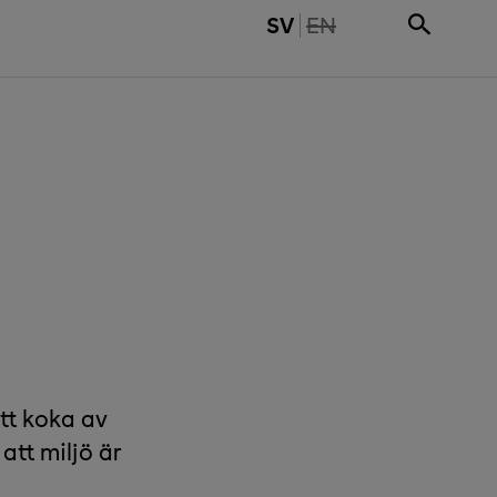
THE PAGE IS NOT 
SV
EN
tt koka av
tt miljö är