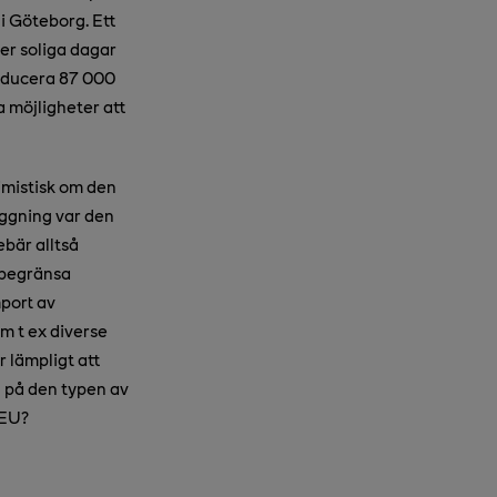
 i Göteborg. Ett
er soliga dagar
roducera 87 000
a möjligheter att
simistisk om den
läggning var den
ebär alltså
l begränsa
mport av
om t ex diverse
r lämpligt att
en på den typen av
 EU?