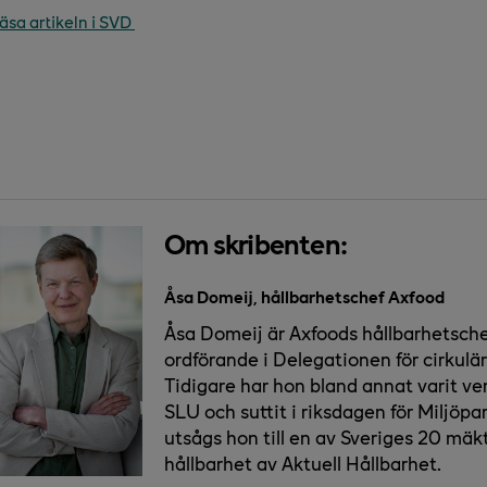
läsa artikeln i SVD
Om skribenten:
Åsa Domeij, hållbarhetschef Axfood
Åsa Domeij är Axfoods hållbarhetsch
ordförande i Delegationen för cirkulä
Tidigare har hon bland annat varit v
SLU och suttit i riksdagen för Miljöpar
utsågs hon till en av Sveriges 20 mä
hållbarhet av Aktuell Hållbarhet.