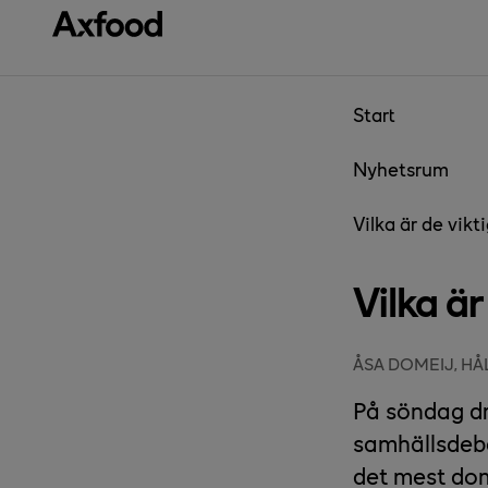
Gå direkt till innehåll
Start
Nyhetsrum
Vilka är de vikt
Vilka är
ÅSA DOMEIJ, H
På söndag d
samhällsdeba
det mest do