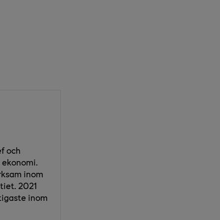
ef och
r ekonomi.
erksam inom
tiet. 2021
ktigaste inom