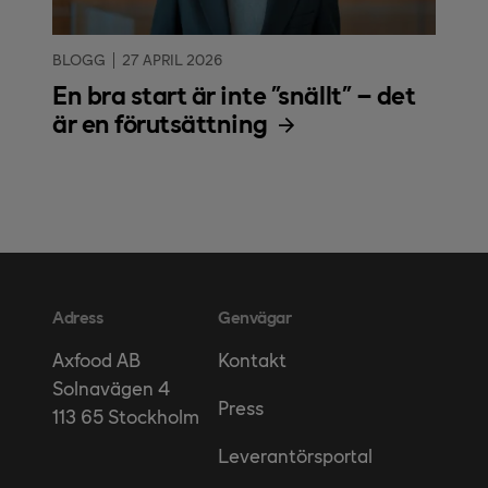
BLOGG
27 APRIL 2026
En bra start är inte ”snällt” – det
är en förutsättning
Adress
Genvägar
Kontakt
Axfood AB
Solnavägen 4
Press
113 65 Stockholm
Leverantörsportal