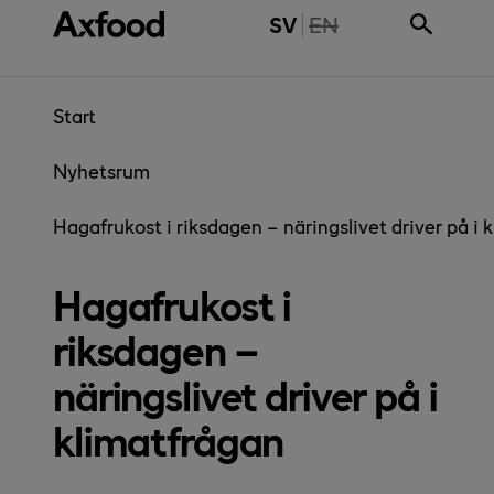
Gå direkt till innehåll
THE PAGE IS NOT 
SV
EN
Start
Nyhetsrum
Hagafrukost i riksdagen – näringslivet driver på i 
Hagafrukost i
riksdagen –
näringslivet driver på i
klimatfrågan