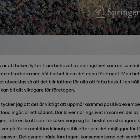
 är att boken lyfter fram behovet av näringslivet som en samhä
 inte att arbeta med hållbarhet inom det egna företaget. Man be
t utvecklas så att det blir lättare för alla att fatta beslut i en håll
kan bli allt viktigare för företagen.
t tycker jag att det är viktigt att uppmärksamma positiva exempel
food ingår, är ett sådant.
Där kliver näringslivet in som en del av
n, inte en kraft som försöker värja sig för beslut om strängare k
iver på för en ambitiös klimatpolitik eftersom det möjliggör för 
matansvar. Det gynnar både företagen, konsumenterna och samhälle