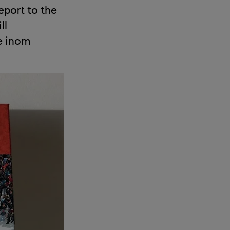
eport to the
ll
pe inom