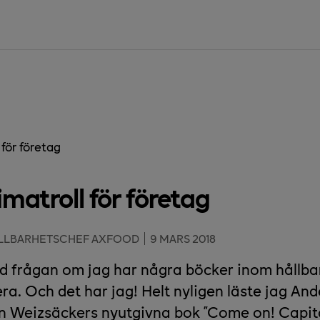
 för företag
imatroll för företag
ÅLLBARHETSCHEF AXFOOD
9 MARS 2018
nd frågan om jag har några böcker inom hållba
. Och det har jag! Helt nyligen läste jag An
n Weizsäckers nyutgivna bok ”Come on! Capita