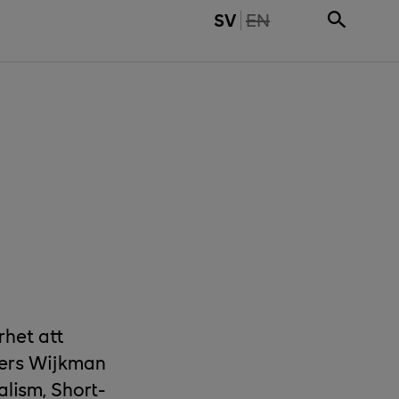
THE PAGE IS NOT 
SV
EN
rhet att
ders Wijkman
lism, Short-