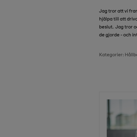
Jag tror att vi fr
hjälpa till att dr
beslut.
Jag tror 
de gjorde - och in
Kategorier:
Hållb