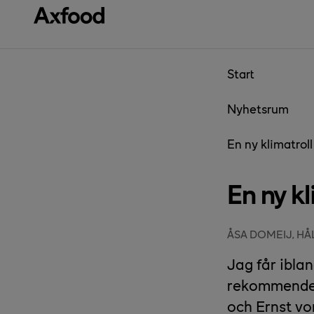
Gå direkt till innehåll
Start
Nyhetsrum
En ny klimatroll
En ny kl
ÅSA DOMEIJ, H
Jag får ibla
rekommendera
och Ernst vo