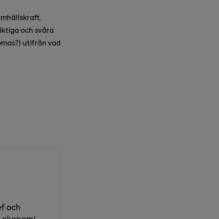
amhällskraft,
siktiga och svåra
ömas?) utifrån vad
ef och
r ekonomi.