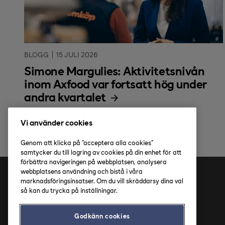
BLOGG
15 JULI 2026
Simone Margulies: Aktivitetsnivån
inom Axfood var fortsatt hög under
andra kvartalet
Vi använder cookies
Genom att klicka på "acceptera alla cookies"
samtycker du till lagring av cookies på din enhet för att
förbättra navigeringen på webbplatsen, analysera
webbplatsens användning och bistå i våra
marknadsföringsinsatser. Om du vill skräddarsy dina val
Adress
så kan du trycka på inställningar.
Axfood AB
Godkänn cookies
Solnavägen 4