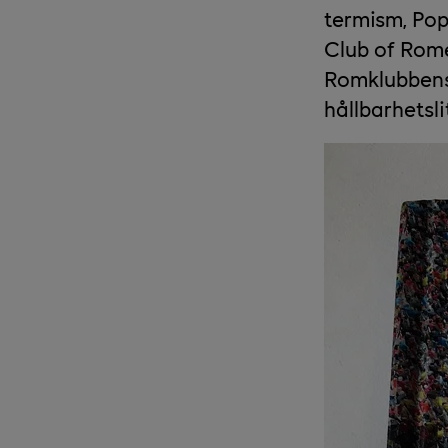
termism, Pop
Club of Rome”
Romklubbens 
hållbarhetsli