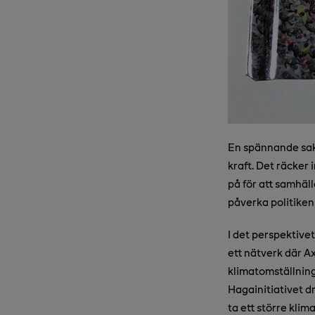
En spännande sak
kraft. Det räcker
på för att samhälle
påverka politiken 
I det perspektive
ett nätverk där Ax
klimatomställninge
Hagainitiativet dr
ta ett större kli