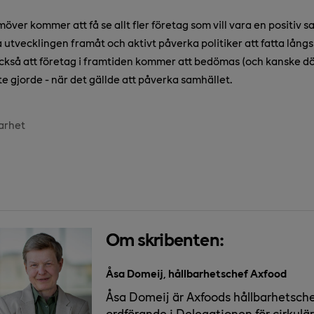
amöver kommer att få se allt fler företag som vill vara en positiv s
iva utvecklingen framåt och aktivt påverka politiker att fatta lång
också att företag i framtiden kommer att bedömas (och kanske d
te gjorde - när det gällde att påverka samhället.
arhet
Om skribenten:
Åsa Domeij, hållbarhetschef Axfood
Åsa Domeij är Axfoods hållbarhetsch
ordförande i Delegationen för cirkulä