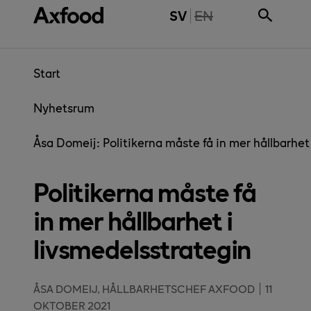
Gå direkt till innehåll
THE PAGE IS NOT 
SV
EN
Start
Nyhetsrum
Åsa Domeij: Politikerna måste få in mer hållbarhet
Politikerna måste få
in mer hållbarhet i
livsmedelsstrategin
ÅSA DOMEIJ, HÅLLBARHETSCHEF AXFOOD
11
OKTOBER 2021