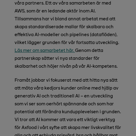
våra partners. Ett av våra samarbeten är med
AWS, som är en ledande aktör inom AI.
Tillsammans har vi bland annat arbetat med att
skapa standardiserade mallar för skalbara och
effektiva AI-modeller och pipelines (dataflöden),
vilket lägger grunden för vår fortsatta utveckling.
Läs mer om samarbetet här.
Genom detta
partnerskap sätter vi nya standarder för
skalbarhet och höjer nivån på vår AI-kompetens.
Framåt jobbar vi fokuserat med att hitta nya sätt
att möta våra kedjors kunder online med hjälp av
generativ AI och traditionell AI – en utveckling
som vi ser som oerhört spännande och som har
potential att förändra kundupplevelsen i grunden.
Vi tror att AI kommer att vara ett viktigt verktyg
för Axfood i vårt syfte att skapa mer livskvalitet för
alla och att erbjuda prisvärd, bra och hållbar mat.