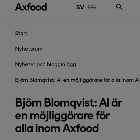
Gå direkt till innehåll
THE PAGE IS NOT 
SV
EN
Start
Nyhetsrum
Nyheter och blogginlägg
Björn Blomqvist: AI en möjliggörare för alla inom A
Björn Blomqvist: AI är
en möjliggörare för
alla inom Axfood