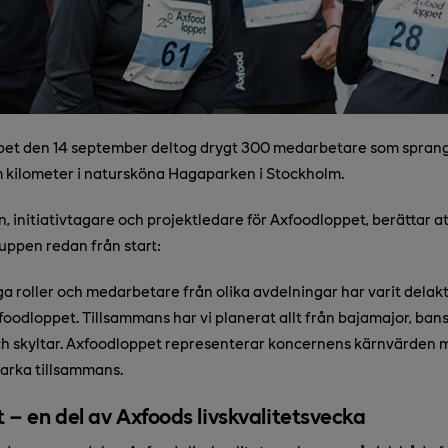
et den 14 september deltog drygt 300 medarbetare som sprang,
kilometer i natursköna Hagaparken i Stockholm.
, initiativtagare och projektledare för Axfoodloppet, berättar at
ruppen redan från start:
iga roller och medarbetare från olika avdelningar har varit delak
oodloppet. Tillsammans har vi planerat allt från bajamajor, ban
 skyltar. Axfoodloppet representerar koncernens kärnvärden my
arka tillsammans.
 – en del av Axfoods livskvalitetsvecka