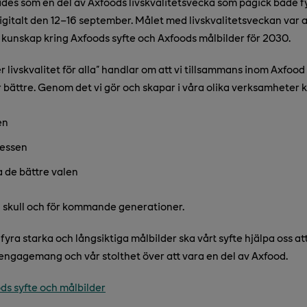
es som en del av Axfoods livskvalitetsvecka som pågick både fy
igitalt den 12–16 september. Målet med livskvalitetsveckan var 
unskap kring Axfoods syfte och Axfoods målbilder för 2030.
 livskvalitet för alla" handlar om att vi tillsammans inom Axfood k
r bättre. Genom det vi gör och skapar i våra olika verksamheter k
en
ressen
 de bättre valen
 skull och för kommande generationer.
yra starka och långsiktiga målbilder ska vårt syfte hjälpa oss a
t engagemang och vår stolthet över att vara en del av Axfood.
ds syfte och målbilder