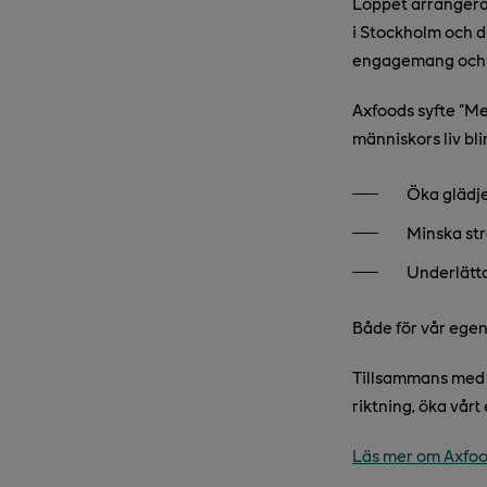
Loppet arrangerad
i Stockholm och d
engagemang och k
Axfoods syfte "Mer
människors liv bli
Öka glädj
Minska st
Underlätta
Både för vår egen
Tillsammans med f
riktning, öka vår
Läs mer om Axfoo