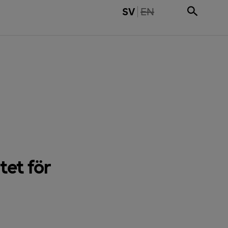
THE PAGE IS NOT 
SV
EN
tet för