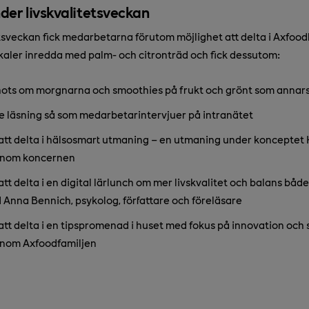
der livskvalitetsveckan
tsveckan fick medarbetarna förutom möjlighet att delta i Axfoodl
kaler inredda med palm- och citronträd och fick dessutom:
ots om morgnarna och smoothies på frukt och grönt som annars 
 läsning så som medarbetarintervjuer på intranätet
att delta i hälsosmart utmaning – en utmaning under konceptet
 inom koncernen
att delta i en digital lärlunch om mer livskvalitet och balans båd
 Anna Bennich, psykolog, författare och föreläsare
att delta i en tipspromenad i huset med fokus på innovation och
inom Axfoodfamiljen