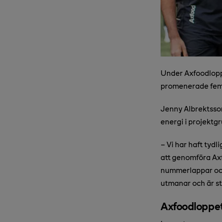
Under Axfoodlopp
promenerade fem 
Jenny Albrektsson
energi i projektg
– Vi har haft tydl
att genomföra Axf
nummerlappar och
utmanar och är st
Axfoodloppet