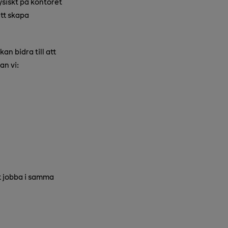
siskt på kontoret
att skapa
an bidra till att
an vi:
tt jobba i samma