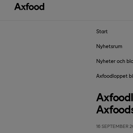
Gå direkt till innehåll
Start
Nyhetsrum
Nyheter och bl
Axfoodloppet bid
Axfoodlo
Axfood
16 SEPTEMBER 2