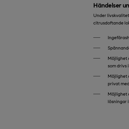
Händelser un
Under livskvalite
citrusdoftande lo
Ingefärash
Spännande
Möjlighet 
som drivs
Möjlighet 
privat med
Möjlighet 
lösningar 