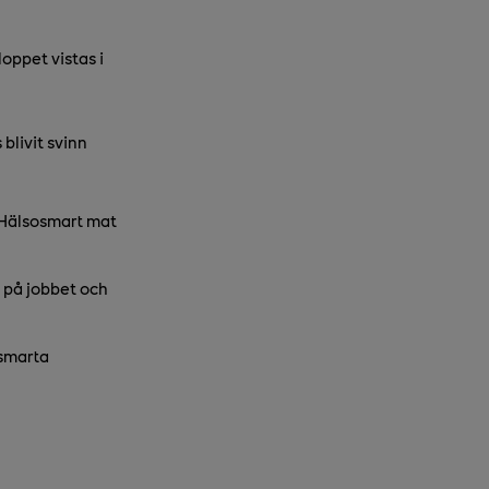
oppet vistas i
blivit svinn
 Hälsosmart mat
e på jobbet och
 smarta