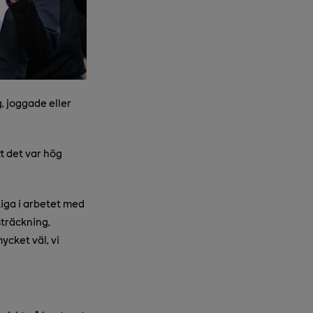
 joggade eller
t det var hög
tiga i arbetet med
sträckning,
cket väl, vi