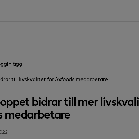
ogginlägg
rar till livskvalitet för Axfoods medarbetare
ppet bidrar till mer livskvali
s medarbetare
022