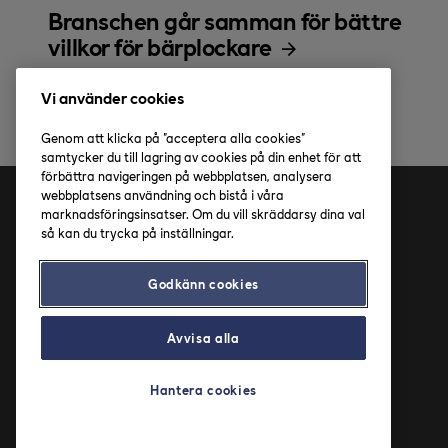
Branschen går samman för bättre
villkor för bärplockare
Vi använder cookies
Genom att klicka på "acceptera alla cookies"
samtycker du till lagring av cookies på din enhet för att
förbättra navigeringen på webbplatsen, analysera
webbplatsens användning och bistå i våra
marknadsföringsinsatser. Om du vill skräddarsy dina val
Adress
så kan du trycka på inställningar.
Axfood AB
Godkänn cookies
Solnavägen 4
113 65 Stockholm
Avvisa alla
Hantera cookies