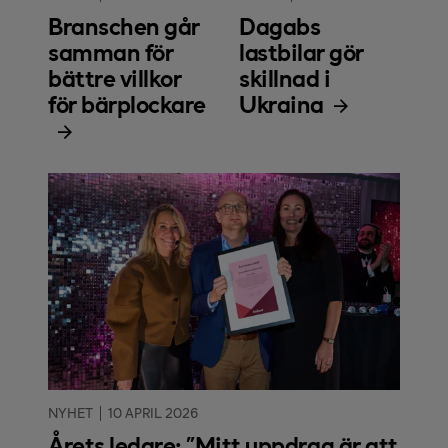
Branschen går
Dagabs
samman för
lastbilar gör
bättre villkor
skillnad i
för bärplockare
Ukraina
NYHET
10 APRIL 2026
Årets ledare: "Mitt uppdrag är att