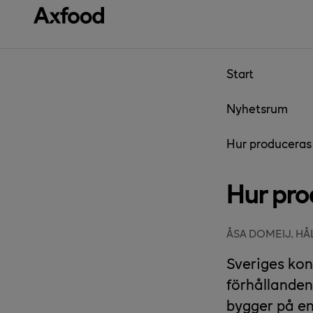
Gå direkt till innehåll
Start
Nyhetsrum
Hur produceras
Hur pro
ÅSA DOMEIJ, H
Sveriges ko
förhållanden
bygger på en