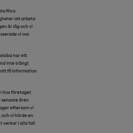
sta Rica
gheter att arbeta
en är låg och vi
esserade vi oss
olsiba har ett
nd inte trängt
att få information
n hos företaget
e senaste åren
tager eftersom vi
n och vi hörde en
verkar i alla fall