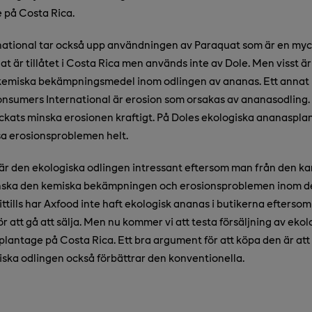
 på Costa Rica.
ational tar också upp användningen av Paraquat som är en myck
t är tillåtet i Costa Rica men används inte av Dole. Men visst är
emiska bekämpningsmedel inom odlingen av ananas. Ett annat
Consumers International är erosion som orsakas av ananasodlin
yckats minska erosionen kraftigt. På Doles ekologiska ananaspl
ösa erosionsproblemen helt.
r den ekologiska odlingen intressant eftersom man från den ka
nska den kemiska bekämpningen och erosionsproblemen inom d
ttills har Axfood inte haft ekologisk ananas i butikerna eftersom
för att gå att sälja. Men nu kommer vi att testa försäljning av eko
plantage på Costa Rica. Ett bra argument för att köpa den är at
iska odlingen också förbättrar den konventionella.