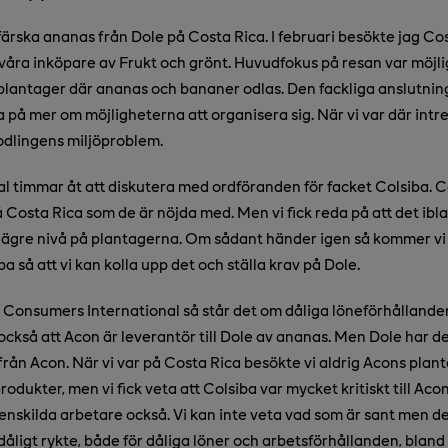
färska ananas från Dole på Costa Rica. I februari besökte jag Co
åra inköpare av Frukt och grönt. Huvudfokus på resan var möjli
 plantager där ananas och bananer odlas. Den fackliga anslutning
da på mer om möjligheterna att organisera sig. När vi var där intr
 odlingens miljöproblem.
al timmar åt att diskutera med ordföranden för facket Colsiba. C
 Costa Rica som de är nöjda med. Men vi fick reda på att det ibla
å lägre nivå på plantagerna. Om sådant händer igen så kommer vi 
a så att vi kan kolla upp det och ställa krav på Dole.
n Consumers International så står det om dåliga löneförhållande
också att Acon är leverantör till Dole av ananas. Men Dole har d
från Acon. När vi var på Costa Rica besökte vi aldrig Acons plan
produkter, men vi fick veta att Colsiba var mycket kritiskt till Aco
n enskilda arbetare också. Vi kan inte veta vad som är sant men det 
dåligt rykte, både för dåliga löner och arbetsförhållanden, bland