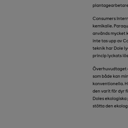
plantagearbetare
Consumers Intern
kemikalie. Paraqua
används mycket k
inte tas upp av 
teknik har Dole l
princip lyckats l
Överhuvudtaget ä
som både kan mi
konventionella. Hi
den varit för dyr 
Doles ekologiska 
stötta den ekolog