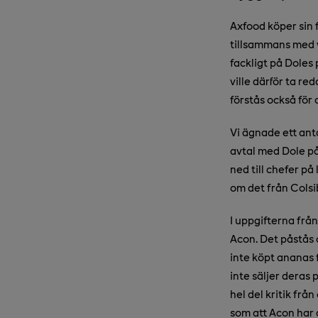
Axfood köper sin 
tillsammans med v
fackligt på Doles
ville därför ta re
förstås också för
Vi ägnade ett ant
avtal med Dole på
ned till chefer p
om det från Colsib
I uppgifterna frå
Acon. Det påstås 
inte köpt ananas 
inte säljer deras 
hel del kritik frå
som att Acon har 