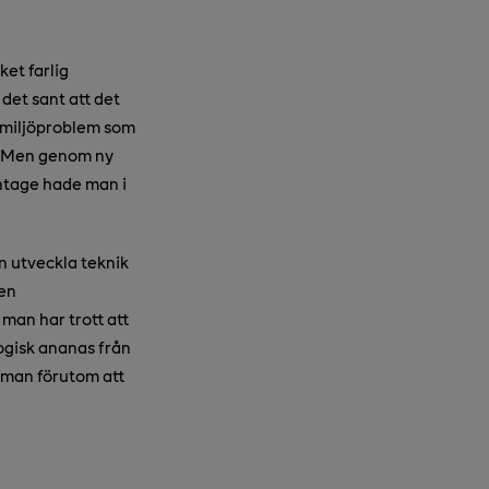
et farlig
 det sant att det
 miljöproblem som
g. Men genom ny
antage hade man i
n utveckla teknik
en
 man har trott att
logisk ananas från
t man förutom att