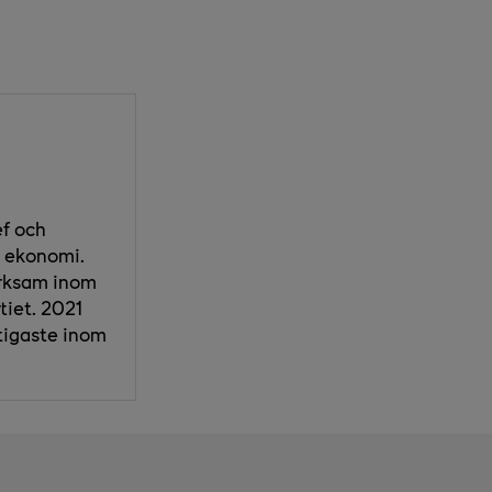
ef och
r ekonomi.
erksam inom
tiet. 2021
ktigaste inom