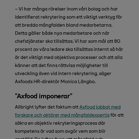
– Vi har många rörelser inom vårt bolag och har
identifierat rekrytering som ett viktigt verktyg för
att bredda mångfalden bland medarbetarna.
Detta gäller både nya medarbetare och när
chefstjänster ska tillsättas. Vi har som mål att 80
procent av våra ledare ska tillsättas internt så här
är det viktigt med objektiva processer och att alla
känner att det finns rättvisa möjligheter till
utveckling även vid intern rekrytering, säger
Axfoods HR-direktör Monica Längbo.
"Axfood imponerar"
Allbright lyfter det faktum att
Axfood jobbat med
forskare och aktörer med mångfaldexpertis
för att
säkra en objektiv rekryteringsprocess där
kompetens är vad som avgör vem som blir
anställd. De lyfter även att mångfald och