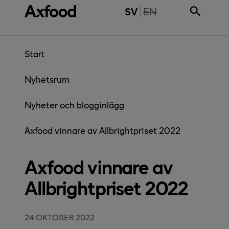
Gå direkt till innehåll
THE PAGE IS NOT 
SV
EN
Start
Nyhetsrum
Nyheter och blogginlägg
Axfood vinnare av Allbrightpriset 2022
Axfood vinnare av
Allbrightpriset 2022
24 OKTOBER 2022