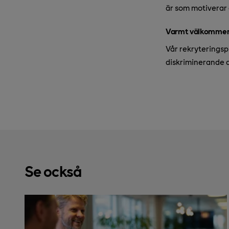
är som motiverar d
Varmt välkommen ti
Vår rekryteringsp
diskriminerande 
Se också