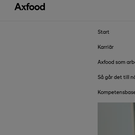
Gå direkt till innehåll
Start
Karriär
Axfood som arb
Så går det till 
Kompetensbaser