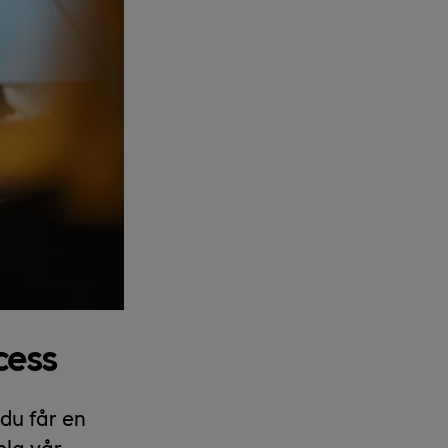
cess
du får en
ela vår