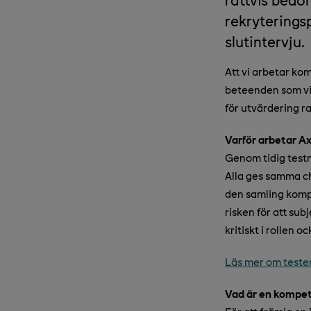
rekryteringsp
slutintervju.
Att vi arbetar ko
beteenden som vi 
för utvärdering r
Varför arbetar A
Genom tidig testn
Alla ges samma ch
den samling kompet
risken för att su
kritiskt i rollen 
Läs mer om teste
Vad är en kompet