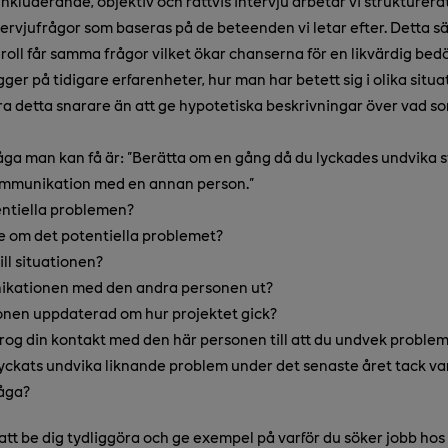
inkluderande, objektiv och rättvis intervju arbetar vi strukturerat
ervjufrågor som baseras på de beteenden vi letar efter. Detta säk
 roll får samma frågor vilket ökar chanserna för en likvärdig bed
gger på tidigare erfarenheter, hur man har betett sig i olika situa
a detta snarare än att ge hypotetiska beskrivningar över vad som 
ga man kan få är: "Berätta om en gång då du lyckades undvika 
ommunikation med en annan person."
tentiella problemen?
se om det potentiella problemet?
ill situationen?
ikationen med den andra personen ut?
sonen uppdaterad om hur projektet gick?
bidrog din kontakt med den här personen till att du undvek proble
 lyckats undvika liknande problem under det senaste året tack v
åga?
tt be dig tydliggöra och ge exempel på varför du söker jobb hos