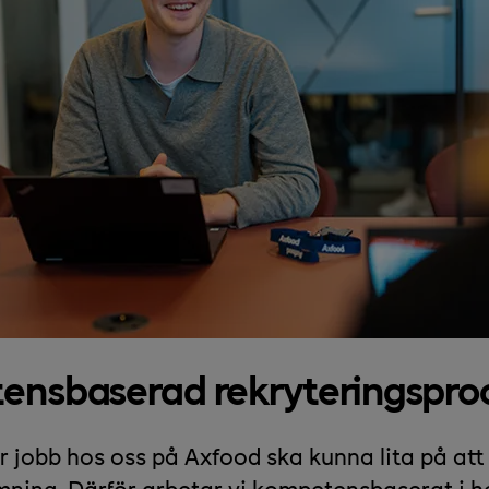
nsbaserad rekryteringspro
 jobb hos oss på Axfood ska kunna lita på att 
mning. Därför arbetar vi kompetensbaserat i h