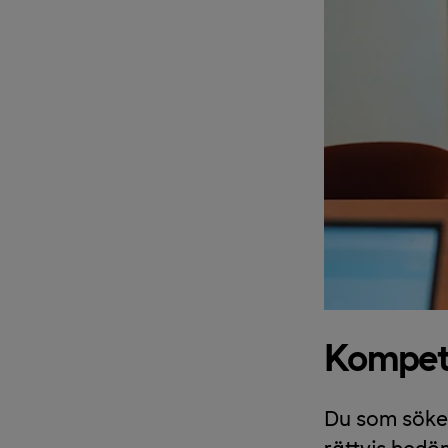
Kompete
Du som söker
rättvis bedö