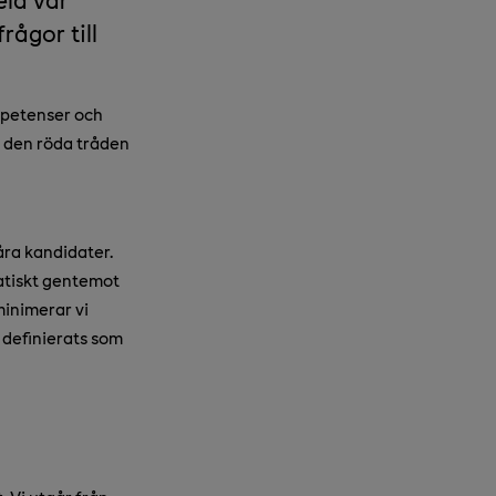
rågor till
ompetenser och
a den röda tråden
åra kandidater.
matiskt gentemot
minimerar vi
 definierats som