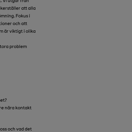
. Vi utgår från
erställer att alla
ömning. Fokus i
tioner och att
är viktigt i olika
stora problem
met?
are nära kontakt
 oss och vad det