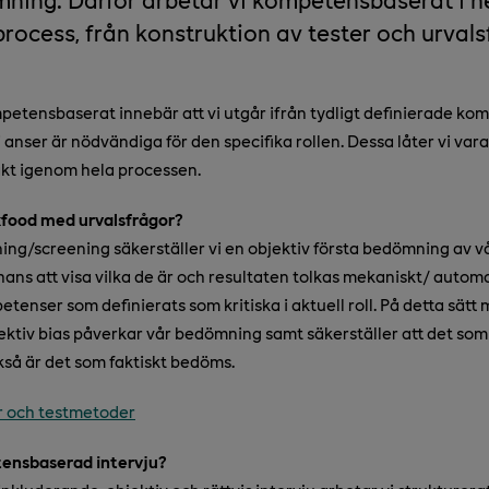
rocess, från konstruktion av tester och urvalsf
mpetensbaserat innebär att vi utgår ifrån tydligt definierade k
anser är nödvändiga för den specifika rollen. Dessa låter vi var
akt igenom hela processen.
xfood med urvalsfrågor?
ing/screening säkerställer vi en objektiv första bedömning av v
ans att visa vilka de är och resultaten tolkas mekaniskt/ auto
enser som definierats som kritiska i aktuell roll. På detta sätt 
bjektiv bias påverkar vår bedömning samt säkerställer att det som
också är det som faktiskt bedöms.
r och testmetoder
ensbaserad intervju?