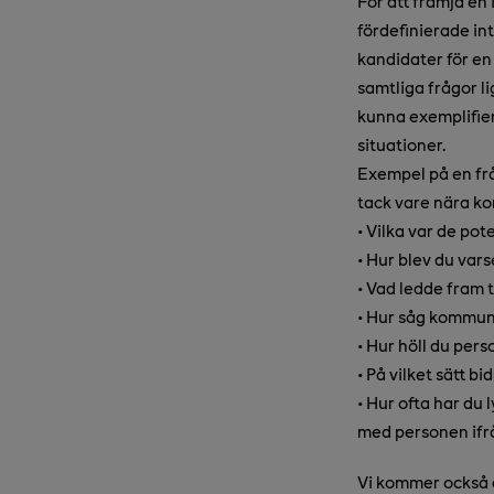
För att främja en 
fördefinierade int
kandidater för en
samtliga frågor li
kunna exemplifier
situationer.
Exempel på en frå
tack vare nära k
• Vilka var de po
• Hur blev du var
• Vad ledde fram t
• Hur såg kommun
• Hur höll du per
• På vilket sätt 
• Hur ofta har du
med personen ifr
Vi kommer också a