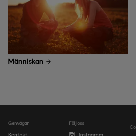
Människan
Genvägar
Följ oss
Co
Kontakt
Instagram