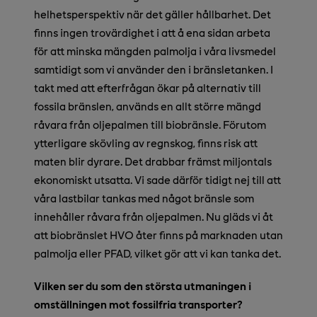
helhetsperspektiv när det gäller hållbarhet. Det
finns ingen trovärdighet i att å ena sidan arbeta
för att minska mängden palmolja i våra livsmedel
samtidigt som vi använder den i bränsletanken. I
takt med att efterfrågan ökar på alternativ till
fossila bränslen, används en allt större mängd
råvara från oljepalmen till biobränsle. Förutom
ytterligare skövling av regnskog, finns risk att
maten blir dyrare. Det drabbar främst miljontals
ekonomiskt utsatta. Vi sade därför tidigt nej till att
våra lastbilar tankas med något bränsle som
innehåller råvara från oljepalmen. Nu gläds vi åt
att biobränslet HVO åter finns på marknaden utan
palmolja eller PFAD, vilket gör att vi kan tanka det.
Vilken ser du som den största utmaningen i
omställningen mot fossilfria transporter?