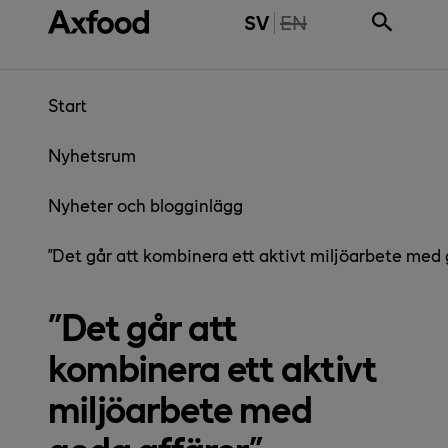
Gå direkt till innehåll
THE PAGE IS NOT 
SV
EN
Start
Nyhetsrum
Nyheter och blogginlägg
”Det går att kombinera ett aktivt miljöarbete med 
”Det går att
kombinera ett aktivt
miljöarbete med