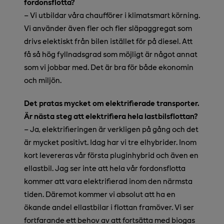
fordonsflotta?
– Vi utbildar våra chaufförer i klimatsmart körning.
Vi använder även fler och fler släpaggregat som
drivs elektiskt från bilen istället för på diesel. Att
få så hög fyllnadsgrad som möjligt är något annat
som vi jobbar med. Det är bra för både ekonomin
och miljön.
Det pratas mycket om elektrifierade transporter.
Är nästa steg att elektrifiera hela lastbilsflottan?
– Ja, elektrifieringen är verkligen på gång och det
är mycket positivt. Idag har vi tre elhybrider. Inom
kort levereras vår första pluginhybrid och även en
ellastbil. Jag ser inte att hela vår fordonsflotta
kommer att vara elektrifierad inom den närmsta
tiden. Däremot kommer vi absolut att ha en
ökande andel ellastbilar i flottan framöver. Vi ser
fortfarande ett behov av att fortsätta med biogas