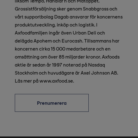
liksom Tempo, Handlar’n och Matöppet.
Grossistförsäljning sker genom Snabbgross och
vårt supportbolag Dagab ansvarar för koncernens
produktutveckling, inköp och logistik. I
Axfoodfamiljen ingår även Urban Deli och
delägda Apohem och Eurocash. Tillsammans har
koncernen cirka 15 000 medarbetare och en
omsättning om över 85 miljarder kronor. Axfoods
aktie är sedan år 1997 noterad på Nasdaq
Stockholm och huvudägare är Axel Johnson AB.
Läs mer på www.axfood.se.
Prenumerera