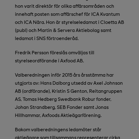
hon varit direktör för olika affärsområden och
innehaft posten som affärschef för ICA Kvantum
och ICA Nära. Hon är styrelseledamot i Cloetta AB
(publ) och Martin & Servera Aktiebolag samt
ledamot i SNS förtroenderåd.
Fredrik Persson föreslås omväljas till
styrelseordförande i Axfood AB.
Valberedningen inför 2015 års årsstämma har
utgjorts av: Hans Dalborg utsedd av Axel Johnson
AB (ordförande), Kristin S Genton, Reitangruppen
AS, Tomas Hedberg Swedbank Robur fonder,
Johan Strandberg, SEB Fonder samt Jonas
Hillhammar, Axfoods Aktieägarförening.
Bakom valberedningens ledamöter står
aktieägare som tillsammans representerar cirka