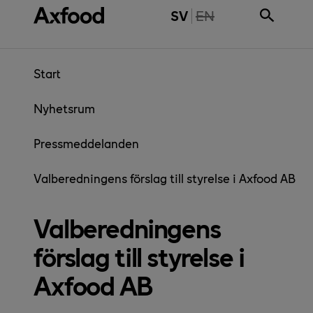
Gå direkt till innehåll
THE PAGE IS NOT 
SV
EN
Start
Nyhetsrum
Pressmeddelanden
Valberedningens förslag till styrelse i Axfood AB
Valberedningens
förslag till styrelse i
Axfood AB