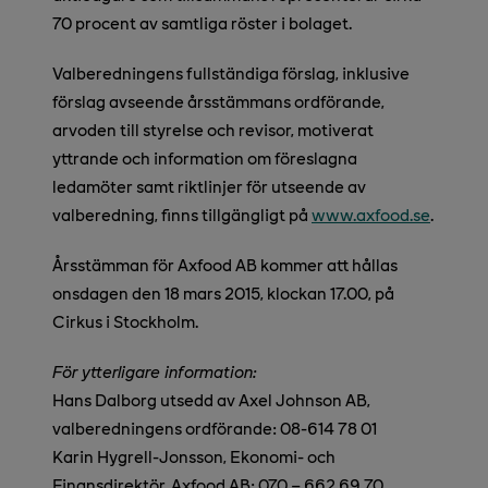
70 procent av samtliga röster i bolaget.
Valberedningens fullständiga förslag, inklusive
förslag avseende årsstämmans ordförande,
arvoden till styrelse och revisor, motiverat
yttrande och information om föreslagna
ledamöter samt riktlinjer för utseende av
valberedning, finns tillgängligt på
www.axfood.se
.
Årsstämman för Axfood AB kommer att hållas
onsdagen den 18 mars 2015, klockan 17.00, på
Cirkus i Stockholm.
För ytterligare information:
Hans Dalborg utsedd av Axel Johnson AB,
valberedningens ordförande: 08-614 78 01
Karin Hygrell-Jonsson, Ekonomi- och
Finansdirektör, Axfood AB: 070 – 662 69 70