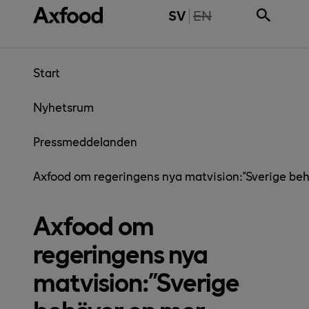
Gå direkt till innehåll
THE PAGE IS NOT 
SV
EN
Start
Nyhetsrum
Pressmeddelanden
Axfood om regeringens nya matvision:”Sverige behö
Axfood om
regeringens nya
matvision:”Sverige