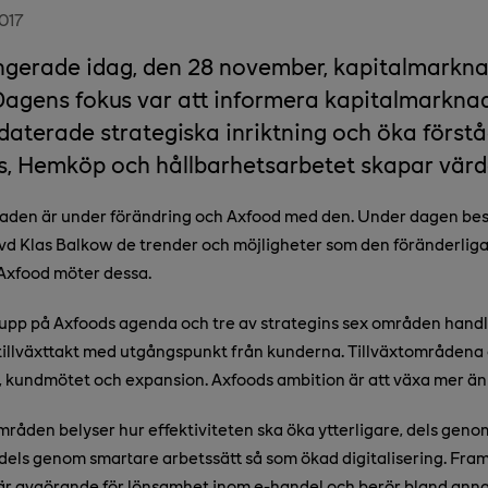
017
ngerade idag, den 28 november, kapitalmarkna
Dagens fokus var att informera kapitalmarkn
aterade strategiska inriktning och öka förstå
s, Hemköp och hållbarhetsarbetet skapar värd
den är under förändring och Axfood med den. Under dagen be
vd Klas Balkow de trender och möjligheter som den föränderli
 Axfood möter dessa.
t upp på Axfoods agenda och tre av strategins sex områden handl
tillväxttakt med utgångspunkt från kunderna. Tillväxtområdena 
 kundmötet och expansion. Axfoods ambition är att växa mer ä
mråden belyser hur effektiviteten ska öka ytterligare, dels geno
, dels genom smartare arbetssätt så som ökad digitalisering. Fra
 är avgörande för lönsamhet inom e-handel och berör bland ann