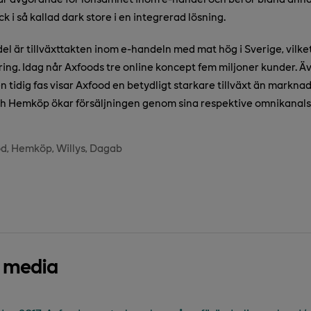
 i så kallad dark store i en integrerad lösning.
del är tillväxttakten inom e-handeln med mat hög i Sverige, vilke
ering. Idag når Axfoods tre online koncept fem miljoner kunder. 
n tidig fas visar Axfood en betydligt starkare tillväxt än marknad
ch Hemköp ökar försäljningen genom sina respektive omnikanals
od
Hemköp
Willys
Dagab
d media