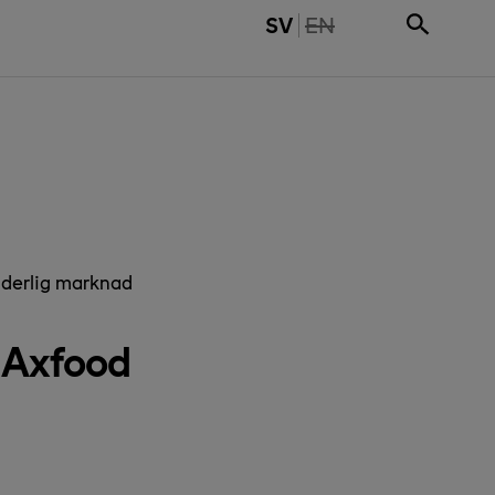
THE PAGE IS NOT 
SV
EN
nderlig marknad
 Axfood