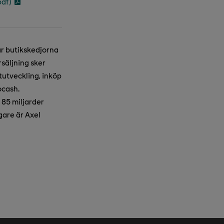
pdf)
år butikskedjorna
säljning sker
utveckling, inköp
ocash.
85 miljarder
gare är Axel