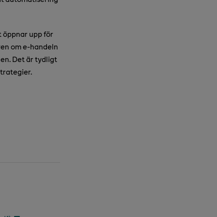
t öppnar upp för
Även om e-handeln
en. Det är tydligt
trategier.