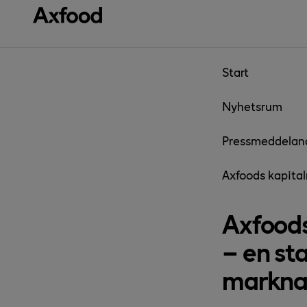
Gå direkt till innehåll
Start
Nyhetsrum
Pressmeddelan
Axfoods kapital
Axfoods
– en st
markn