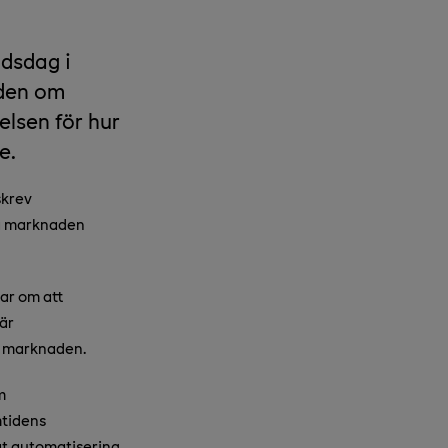
dsdag i
aden om
elsen för hur
e.
skrev
ga marknaden
ar om att
är
n marknaden.
m
mtidens
at automatisering