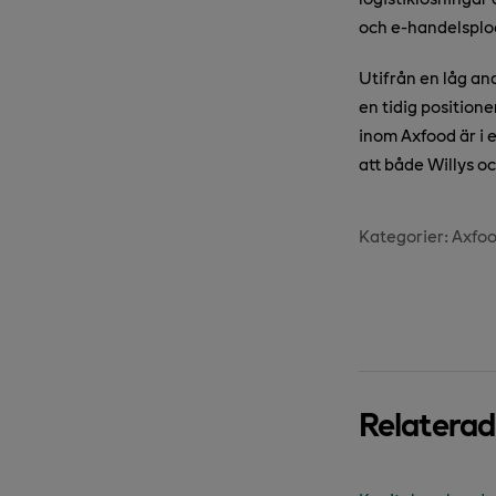
och e-handelsplock
Utifrån en låg an
en tidig position
inom Axfood är i e
att både Willys o
Kategorier:
Axfo
Relatera