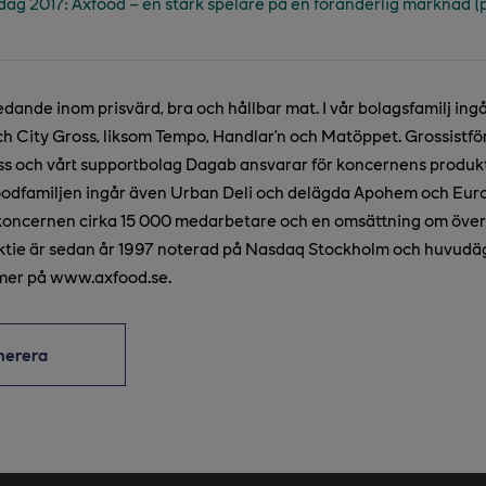
g 2017: Axfood – en stark spelare på en föränderlig marknad (
edande inom prisvärd, bra och hållbar mat. I vår bolagsfamilj ing
h City Gross, liksom Tempo, Handlar’n och Matöppet. Grossistför
 och vårt supportbolag Dagab ansvarar för koncernens produkt
xfoodfamiljen ingår även Urban Deli och delägda Apohem och Eur
koncernen cirka 15 000 medarbetare och en omsättning om över 
aktie är sedan år 1997 noterad på Nasdaq Stockholm och huvudä
mer på www.axfood.se.
merera