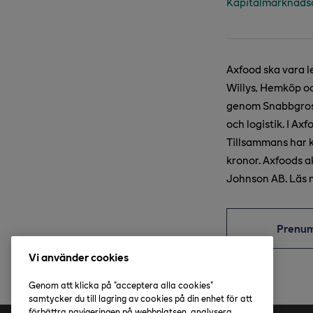
Kapitalmarknadsda
Axfood ska vara l
Willys, Hemköp oc
genom Snabbgross
och logistik. I A
Tillsammans har 
kronor. Axfoods 
Johnson AB. Läs 
Prenu
Vi använder cookies
Genom att klicka på "acceptera alla cookies"
samtycker du till lagring av cookies på din enhet för att
förbättra navigeringen på webbplatsen, analysera