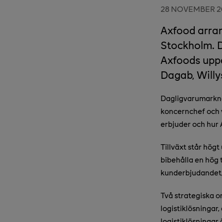
28 NOVEMBER 2
Axfood arra
Stockholm. 
Axfoods uppd
Dagab, Willy
Dagligvarumarkna
koncernchef och 
erbjuder och hur
Tillväxt står hög
bibehålla en hög 
kunderbjudandet,
Två strategiska o
logistiklösningar
logistiklösningar