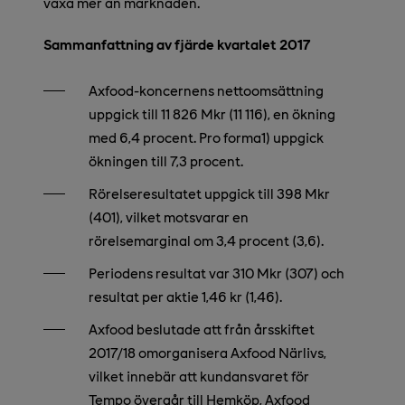
växa mer än marknaden.
Sammanfattning av fjärde kvartalet 2017
Axfood-koncernens nettoomsättning
uppgick till 11 826 Mkr (11 116), en ökning
med 6,4 procent. Pro forma1) uppgick
ökningen till 7,3 procent.
Rörelseresultatet uppgick till 398 Mkr
(401), vilket motsvarar en
rörelsemarginal om 3,4 procent (3,6).
Periodens resultat var 310 Mkr (307) och
resultat per aktie 1,46 kr (1,46).
Axfood beslutade att från årsskiftet
2017/18 omorganisera Axfood Närlivs,
vilket innebär att kundansvaret för
Tempo övergår till Hemköp, Axfood