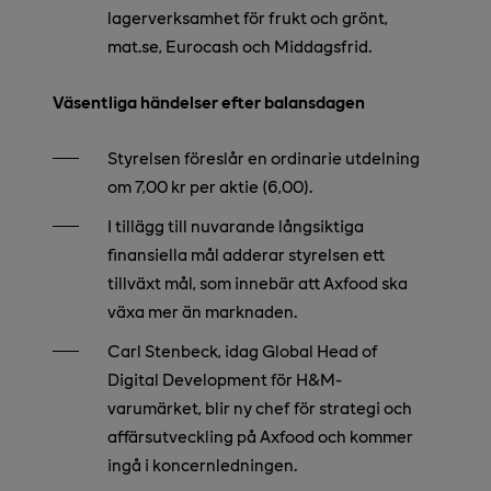
lagerverksamhet för frukt och grönt,
mat.se, Eurocash och Middagsfrid.
Väsentliga händelser efter balansdagen
Styrelsen föreslår en ordinarie utdelning
om 7,00 kr per aktie (6,00).
I tillägg till nuvarande långsiktiga
finansiella mål adderar styrelsen ett
tillväxt mål, som innebär att Axfood ska
växa mer än marknaden.
Carl Stenbeck, idag Global Head of
Digital Development för H&M-
varumärket, blir ny chef för strategi och
affärsutveckling på Axfood och kommer
ingå i koncernledningen.