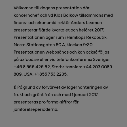
Välkomna till dagens presentation där
koncernchef och vd Klas Balkow tillsammans med
finans- och ekonomidirektör Anders Lexmon
presenterar fjärde kvartalet och helåret 2017.
Presentationen äger rum i Hemköps Rekobutik,
Norra Stationsgatan 80 A,
klockan 9:30
.
Presentationen webbsänds och kan också följas
på axfood.se eller via telefonkonferens:
Sverige:
+46 8 566 426 62, Storbritannien: +44 203 0089
809, USA: +1 855 753 2235.
1) På grund av förvärvet av lagerhanteringen av
frukt och grönt från och med 1 januari 2017
presenteras pro forma-siffror för
jämförelseperioderna.