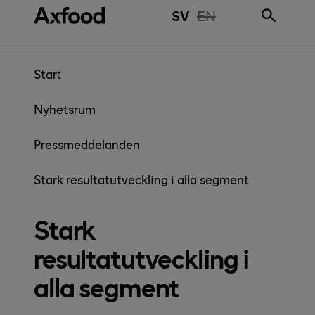
Gå direkt till innehåll
THE PAGE IS NOT 
SV
EN
Start
Nyhetsrum
Pressmeddelanden
Stark resultatutveckling i alla segment
Stark
resultatutveckling i
alla segment