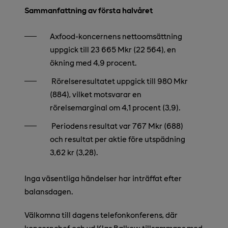
Sammanfattning av första halvåret
Axfood-koncernens nettoomsättning
uppgick till 23 665 Mkr (22 564), en
ökning med 4,9 procent.
Rörelseresultatet uppgick till 980 Mkr
(884), vilket motsvarar en
rörelsemarginal om 4,1 procent (3,9).
Periodens resultat var 767 Mkr (688)
och resultat per aktie före utspädning
3,62 kr (3,28).
Inga väsentliga händelser har inträffat efter
balansdagen.
Välkomna till dagens telefonkonferens, där
koncernchef och vd Klas Balkow tillsammans med