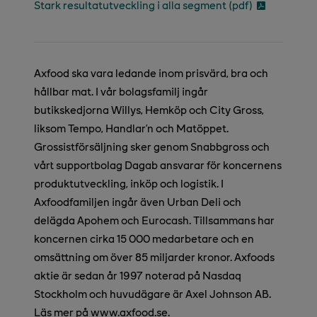
Stark resultatutveckling i alla segment (pdf)
Axfood ska vara ledande inom prisvärd, bra och
hållbar mat. I vår bolagsfamilj ingår
butikskedjorna Willys, Hemköp och City Gross,
liksom Tempo, Handlar’n och Matöppet.
Grossistförsäljning sker genom Snabbgross och
vårt supportbolag Dagab ansvarar för koncernens
produktutveckling, inköp och logistik. I
Axfoodfamiljen ingår även Urban Deli och
delägda Apohem och Eurocash. Tillsammans har
koncernen cirka 15 000 medarbetare och en
omsättning om över 85 miljarder kronor. Axfoods
aktie är sedan år 1997 noterad på Nasdaq
Stockholm och huvudägare är Axel Johnson AB.
Läs mer på www.axfood.se.