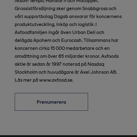
liksom Tempo, Handlar’n och Matöppet.
Grossistförsäljning sker genom Snabbgross och
vårt supportbolag Dagab ansvarar för koncernens
produktutveckling, inköp och logistik. I
Axfoodfamiljen ingår även Urban Deli och
delägda Apohem och Eurocash. Tillsammans har
koncernen cirka 15 000 medarbetare och en
omsättning om över 85 miljarder kronor. Axfoods
aktie är sedan år 1997 noterad på Nasdaq
Stockholm och huvudägare är Axel Johnson AB.
Läs mer på www.axfood.se.
Prenumerera