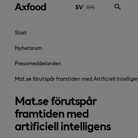
Gå direkt till innehåll
THE PAGE IS NOT 
SV
EN
Start
Nyhetsrum
Pressmeddelanden
Mat.se förutspår framtiden med Artificiell Intellige
Mat.se förutspår
framtiden med
artificiell intelligens