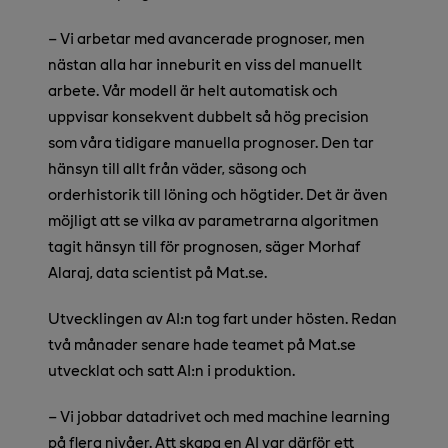
–
Vi arbetar med avancerade prognoser, men
nästan alla har inneburit en viss del manuellt
arbete. Vår modell är helt automatisk och
uppvisar konsekvent dubbelt så hög precision
som våra tidigare manuella prognoser. Den tar
hänsyn till allt från väder, säsong och
orderhistorik till löning och högtider. Det är även
möjligt att se vilka av parametrarna algoritmen
tagit hänsyn till för prognosen, säger Morhaf
Alaraj, data scientist på Mat.se.
Utvecklingen av AI:n tog fart under hösten. Redan
två månader senare hade teamet på Mat.se
utvecklat och satt AI:n i produktion.
– Vi jobbar datadrivet och med machine learning
på flera nivåer. Att skapa en AI var därför ett