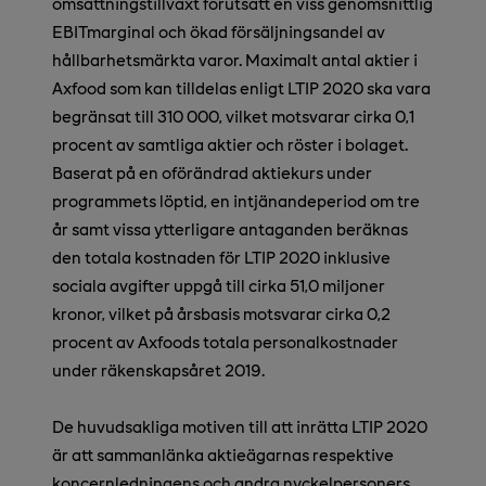
omsättningstillväxt förutsatt en viss genomsnittlig
EBITmarginal och ökad försäljningsandel av
hållbarhetsmärkta varor. Maximalt antal aktier i
Axfood som kan tilldelas enligt LTIP 2020 ska vara
begränsat till 310 000, vilket motsvarar cirka 0,1
procent av samtliga aktier och röster i bolaget.
Baserat på en oförändrad aktiekurs under
programmets löptid, en intjänandeperiod om tre
år samt vissa ytterligare antaganden beräknas
den totala kostnaden för LTIP 2020 inklusive
sociala avgifter uppgå till cirka 51,0 miljoner
kronor, vilket på årsbasis motsvarar cirka 0,2
procent av Axfoods totala personalkostnader
under räkenskapsåret 2019.
De huvudsakliga motiven till att inrätta LTIP 2020
är att sammanlänka aktieägarnas respektive
koncernledningens och andra nyckelpersoners