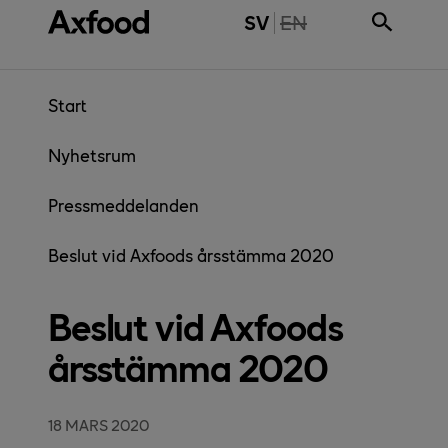
Gå direkt till innehåll
THE PAGE IS NOT 
SV
EN
Start
Nyhetsrum
Pressmeddelanden
Beslut vid Axfoods årsstämma 2020
Beslut vid Axfoods
årsstämma 2020
18 MARS 2020