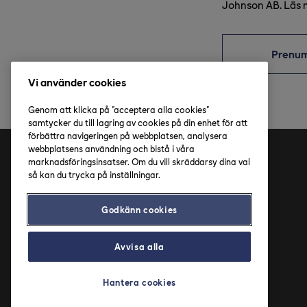
Johnson AB. Läs 
Prenu
Vi använder cookies
Genom att klicka på "acceptera alla cookies"
samtycker du till lagring av cookies på din enhet för att
förbättra navigeringen på webbplatsen, analysera
webbplatsens användning och bistå i våra
marknadsföringsinsatser. Om du vill skräddarsy dina val
Adress
så kan du trycka på inställningar.
Axfood AB
Godkänn cookies
Solnavägen 4
113 65 Stockholm
Avvisa alla
Hantera cookies