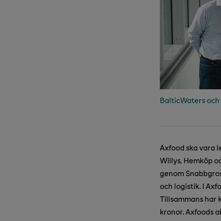
BalticWaters och 
Axfood ska vara l
Willys, Hemköp oc
genom Snabbgross
och logistik. I A
Tillsammans har 
kronor. Axfoods 