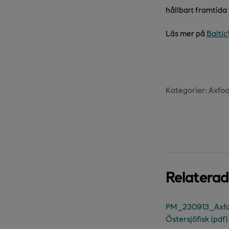
hållbart framtida 
Läs mer på
Balti
Kategorier:
Axfo
Relatera
PM_230913_Axfood
Östersjöfisk (pdf)