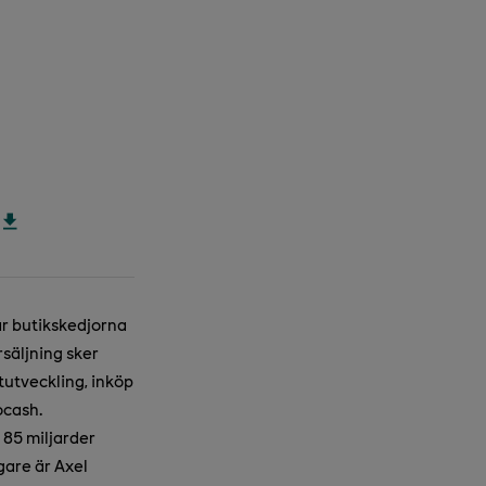
år butikskedjorna
säljning sker
utveckling, inköp
ocash.
85 miljarder
gare är Axel