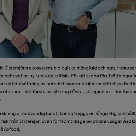
a Östersjöns ekosystem, biologiska mångfald och naturresurser 
är behovet av ny kunskap kritiskt. För att skapa förutsättningar f
ch stöd­utsättning av hotade fiskarter etablerar stiftelsen Balti
oratorium – det första av sitt slag i Östersjöregionen – där Axfoo
.
orskning är nödvändig för att kunna trygga en långsiktig och håll
 fisk från Östersjön även för framtida generationer, säger
Åsa D
på Axfood.