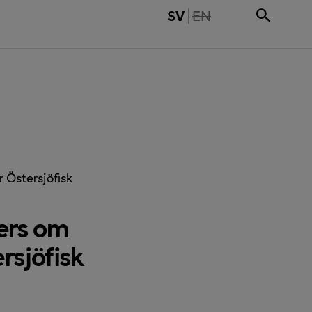
THE PAGE IS NOT 
SV
EN
 Östersjöfisk
ers om
rsjöfisk