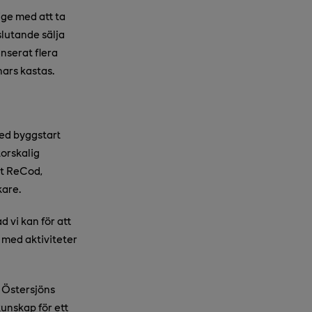
ige med att ta
slutande sälja
nserat flera
nars kastas.
med byggstart
torskalig
kt ReCod,
kare.
d vi kan för att
 med aktiviteter
 Östersjöns
kunskap för ett