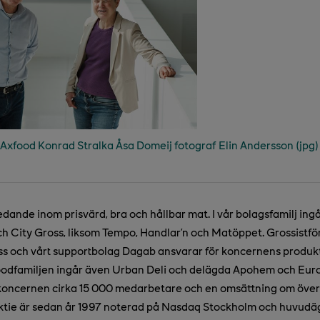
Axfood Konrad Stralka Åsa Domeij fotograf Elin Andersson (jpg)
edande inom prisvärd, bra och hållbar mat. I vår bolagsfamilj ing
h City Gross, liksom Tempo, Handlar’n och Matöppet. Grossistför
 och vårt supportbolag Dagab ansvarar för koncernens produkt
xfoodfamiljen ingår även Urban Deli och delägda Apohem och Eur
koncernen cirka 15 000 medarbetare och en omsättning om över 
aktie är sedan år 1997 noterad på Nasdaq Stockholm och huvudä