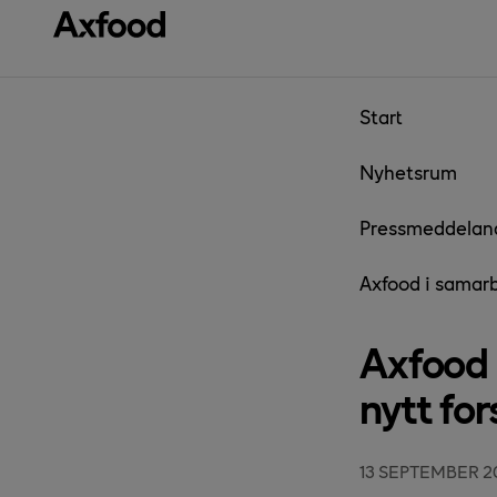
Gå direkt till innehåll
Start
Nyhetsrum
Pressmeddelan
Axfood i samarb
Axfood 
nytt fo
13 SEPTEMBER 2