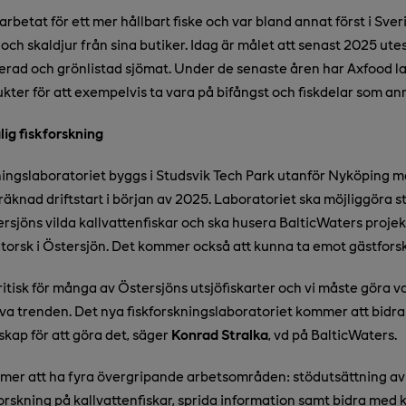
rbetat för ett mer hållbart fiske och var bland annat först i Sver
k och skaldjur från sina butiker. Idag är målet att senast 2025 ute
ierad och grönlistad sjömat. Under de senaste åren har Axfood la
ukter för att exempelvis ta vara på bifångst och fiskdelar som an
lig fiskforskning
ningslaboratoriet byggs i Studsvik Tech Park utanför Nyköping 
knad driftstart i början av 2025. Laboratoriet ska möjliggöra s
rsjöns vilda kallvattenfiskar och ska husera BalticWaters proje
torsk i Östersjön. Det kommer också att kunna ta emot gästfors
ritisk för många av Östersjöns utsjöfiskarter och vi måste göra va
a trenden. Det nya fiskforskningslaboratoriet kommer att bidra
skap för att göra det, säger
Konrad Stralka
, vd på BalticWaters.
mer att ha fyra övergripande arbetsområden: stödutsättning av
forskning på kallvattenfiskar, sprida information samt bidra med 