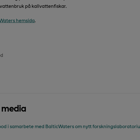
vattenbruk på kallvattenfiskar.
cWaters hemsida
.
od
d media
 i samarbete med BalticWaters om nytt forskningslaboratoriu