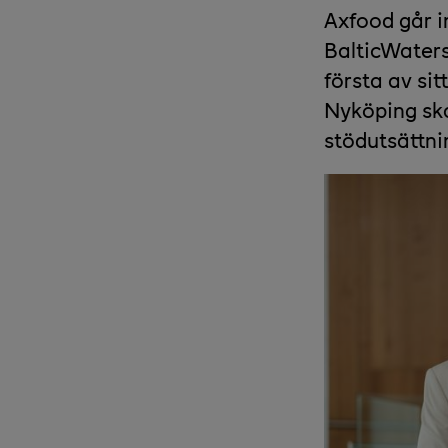
Axfood går in
BalticWaters
första av sit
Nyköping ska
stöd­utsättni