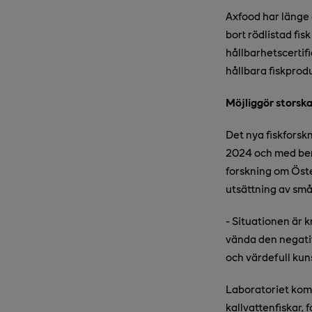
Axfood har länge a
bort rödlistad fis
hållbarhetscertif
hållbara fiskprod
Möjliggör storska
Det nya fiskforsk
2024 och med berä
forskning om Öste
utsättning av små
- Situationen är k
vända den negativ
och värdefull kun
Laboratoriet kom
kallvattenfiskar, 