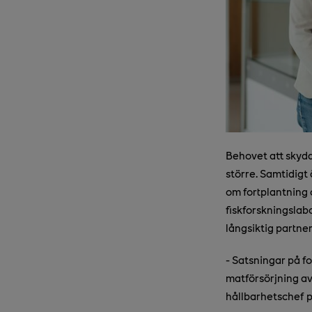
Behovet att skydd
större. Samtidigt 
om fortplantning o
fiskforsknings­lab
långsiktig partner
- Satsningar på f
matförsörjning av
hållbarhetschef 