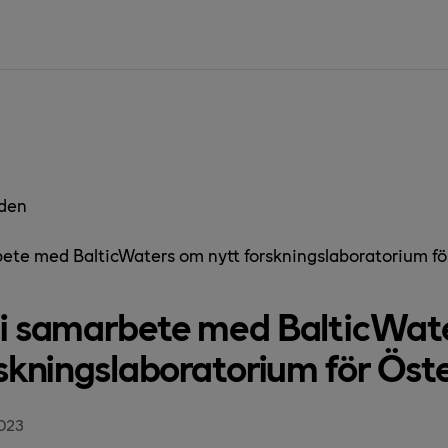
den
ete med BalticWaters om nytt forskningslaboratorium för
i samarbete med BalticWat
rskningslaboratorium för Öste
023