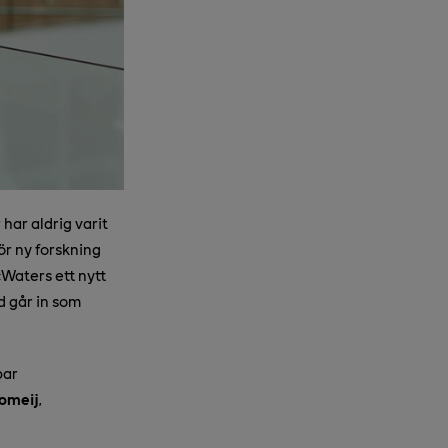
har aldrig varit
ör ny forskning
cWaters ett nytt
d går in som
bar
omeij
,