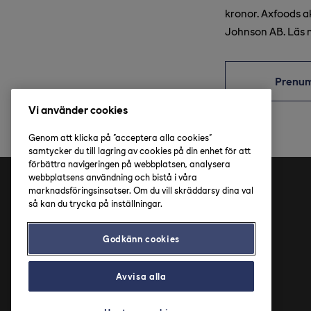
kronor. Axfoods 
Johnson AB. Läs 
Prenu
Vi använder cookies
Genom att klicka på "acceptera alla cookies"
samtycker du till lagring av cookies på din enhet för att
förbättra navigeringen på webbplatsen, analysera
webbplatsens användning och bistå i våra
marknadsföringsinsatser. Om du vill skräddarsy dina val
Adress
så kan du trycka på inställningar.
Axfood AB
Godkänn cookies
Solnavägen 4
113 65 Stockholm
Avvisa alla