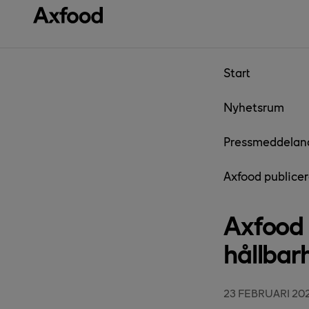
Gå direkt till innehåll
Start
Nyhetsrum
Pressmeddelan
Axfood publicer
Axfood 
hållbar
23 FEBRUARI 20