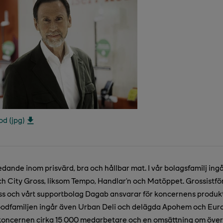
d (jpg)
edande inom prisvärd, bra och hållbar mat. I vår bolagsfamilj ing
h City Gross, liksom Tempo, Handlar’n och Matöppet. Grossistför
 och vårt supportbolag Dagab ansvarar för koncernens produkt
xfoodfamiljen ingår även Urban Deli och delägda Apohem och Eur
koncernen cirka 15 000 medarbetare och en omsättning om över 