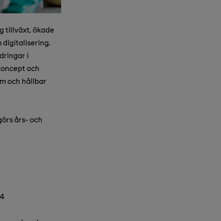
 tillväxt, ökade
digitalisering,
dringar i
 koncept och
am och hållbar
görs års- och
44