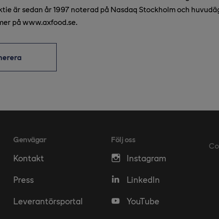
aktie är sedan år 1997 noterad på Nasdaq Stockholm och huvudä
mer på www.axfood.se.
merera
Genvägar
Följ oss
Co
Kontakt
Instagram
Press
LinkedIn
Leverantörsportal
YouTube