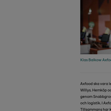
Klas Balkow Axfoo
Axfood ska vara l
Willys, Hemköp oc
genom Snabbgross
och logistik. I A
Tillsammans har 