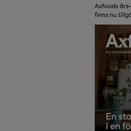
Axfoods års-
finns nu til