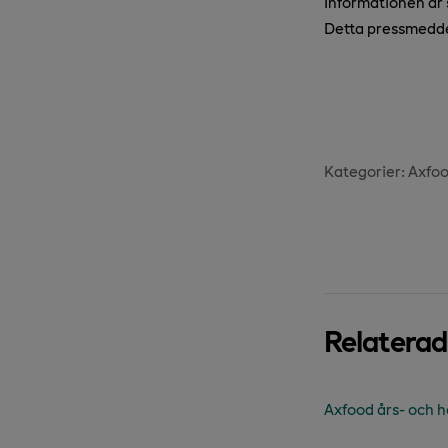
Informationen är
Detta pressmedde
Kategorier:
Axfo
Relatera
Axfood års- och h