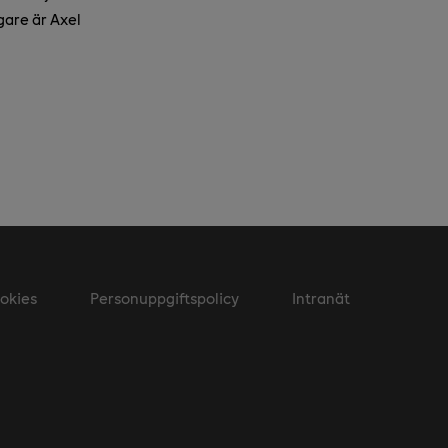
gare är Axel
okies
Personuppgiftspolicy
Intranät