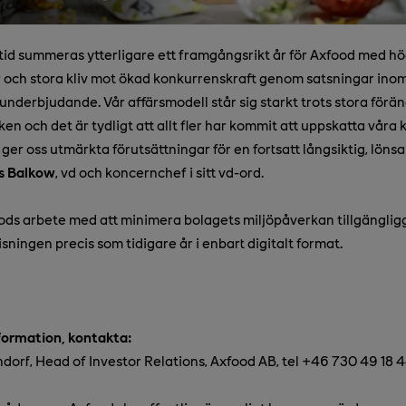
 tid summeras ytterligare ett framgångsrikt år för Axfood med hög
ch stora kliv mot ökad konkurrenskraft genom satsningar inom 
nderbjudande. Vår affärsmodell står sig starkt trots stora förän
 och det är tydligt att allt fler har kommit att uppskatta våra
ger oss utmärkta förutsättningar för en fortsatt långsiktig, löns
s Balkow
, vd och koncernchef i sitt vd-ord.
oods arbete med att minimera bolagets miljöpåverkan tillgänglig
ningen precis som tidigare år i enbart digitalt format.
nformation, kontakta:
orf, Head of Investor Relations, Axfood AB, tel +46 730 49 18 