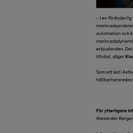
– I en föränderlig
marknadsandelar o
automation och ku
marknadsdynamiken
erbjudanden. Det 
tillväxt, säger
Kla
Som ett led i Axf
hållbarhetsredovis
För ytterligare i
Alexander Bergend