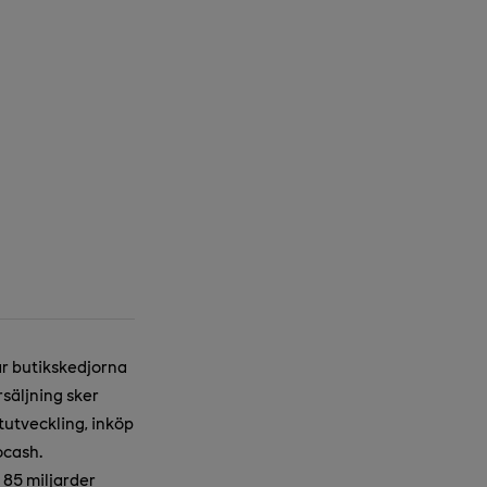
år butikskedjorna
säljning sker
utveckling, inköp
ocash.
85 miljarder