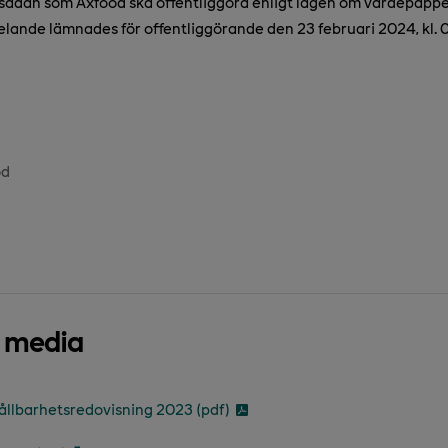
 sådan som Axfood ska offentliggöra enligt lagen om värdepap
lande lämnades för offentliggörande den 23 februari 2024, kl. 
od
d media
ållbarhetsredovisning 2023 (pdf)