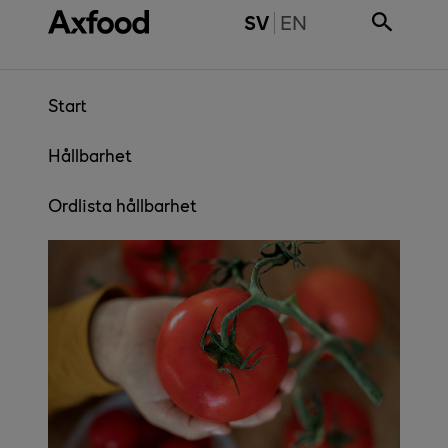
Gå direkt till innehåll
SWITCH TO ENGL
SV
EN
Start
Hållbarhet
Ordlista hållbarhet