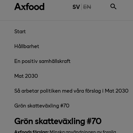
Gå direkt till innehåll
THE PAGE IS NOT 
SV
EN
Start
Hållbarhet
En positiv samhällskraft
Mat 2030
Så arbetar politiken med våra förslag i Mat 2030
Grön skatteväxling #70
Grön skatteväxling #70
Axfoods förslag:
Minska användningen av fossila