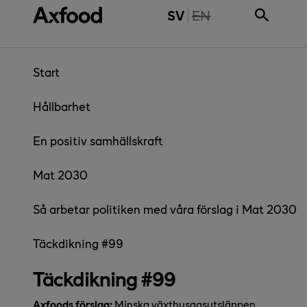
Gå direkt till innehåll
THE PAGE IS NOT 
SV
EN
Start
Hållbarhet
En positiv samhällskraft
Mat 2030
Så arbetar politiken med våra förslag i Mat 2030
Täckdikning #99
Täckdikning #99
Axfoods förslag:
Minska växthusgasutsläppen