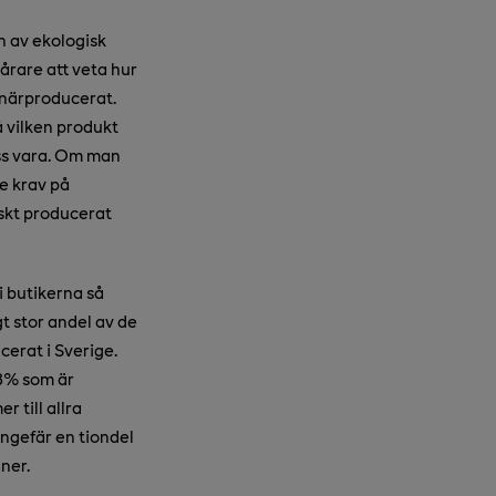
n av ekologisk
årare att veta hur
r närproducerat.
å vilken produkt
ss vara. Om man
e krav på
skt producerat
i butikerna så
gt stor andel av de
cerat i Sverige.
38% som är
 till allra
Ungefär en tiondel
ner.