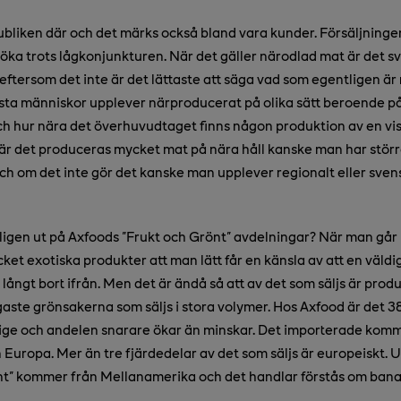
bliken där och det märks också bland vara kunder. Försäljninge
t öka trots lågkonjunkturen. När det gäller närodlad mat är det sv
 eftersom det inte är det lättaste att säga vad som egentligen ä
lesta människor upplever närproducerat på olika sätt beroende p
ch hur nära det överhuvudtaget finns någon produktion av en vi
är det produceras mycket mat på nära håll kanske man har störr
h om det inte gör det kanske man upplever regionalt eller sven
ligen ut på Axfoods "Frukt och Grönt" avdelningar? När man går 
cket exotiska produkter att man lätt får en känsla av att en väldi
ångt bort ifrån. Men det är ändå så att av det som säljs är produ
igaste grönsakerna som säljs i stora volymer. Hos Axfood är det 
ige och andelen snarare ökar än minskar. Det importerade kommer
n Europa. Mer än tre fjärdedelar av det som säljs är europeiskt. 
önt" kommer från Mellanamerika och det handlar förstås om bana