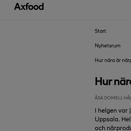
Gå direkt till innehåll
Start
Nyhetsrum
Hur nära är nä
Hur när
ÅSA DOMEIJ, H
I helgen var
Uppsala. Helt
och närprod