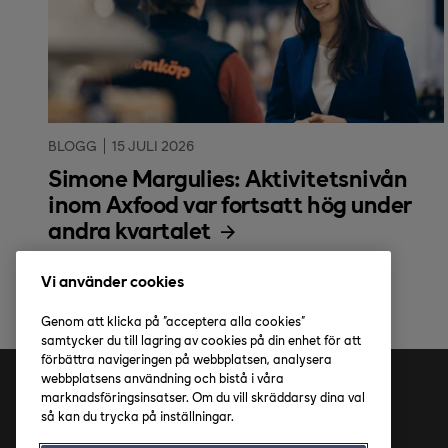
BLOGG
15 JULI 2026
Simone Margulies: Aktivitetsnivån
inom Axfood var fortsatt hög under
andra kvartalet
Vi använder cookies
Genom att klicka på "acceptera alla cookies"
samtycker du till lagring av cookies på din enhet för att
förbättra navigeringen på webbplatsen, analysera
webbplatsens användning och bistå i våra
marknadsföringsinsatser. Om du vill skräddarsy dina val
Adress
så kan du trycka på inställningar.
Axfood AB