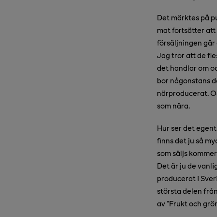
Det märktes på pu
mat fortsätter at
försäljningen går
Jag tror att de f
det handlar om o
bor någonstans d
närproducerat. Oc
som nära.
Hur ser det egent
finns det ju så my
som säljs kommer l
Det är ju de vanl
producerat i Sver
största delen frå
av "Frukt och gr