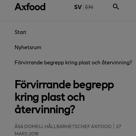
Gå direkt till innehåll
THE PAGE IS NOT 
SV
EN
Start
Nyhetsrum
Förvirrande begrepp kring plast och återvinning?
Förvirrande begrepp
kring plast och
återvinning?
ÅSA DOMEIJ, HÅLLBARHETSCHEF AXFOOD
27
MARS 2018