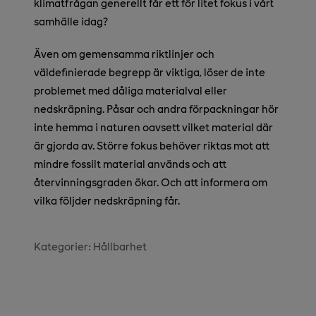
klimatfrågan generellt får ett för litet fokus i vårt
samhälle idag?
Även om gemensamma riktlinjer och
väldefinierade begrepp är viktiga, löser de inte
problemet med dåliga materialval eller
nedskräpning. Påsar och andra förpackningar hör
inte hemma i naturen oavsett vilket material där
är gjorda av. Större fokus behöver riktas mot att
mindre fossilt material används och att
återvinningsgraden ökar. Och att informera om
vilka följder nedskräpning får.
Kategorier:
Hållbarhet