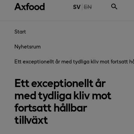
Gå direkt till innehåll
THE PAGE IS NOT 
SV
EN
Start
Nyhetsrum
Ett exceptionellt år med tydliga kliv mot fortsatt hå
Ett exceptionellt år
med tydliga kliv mot
fortsatt hållbar
tillväxt