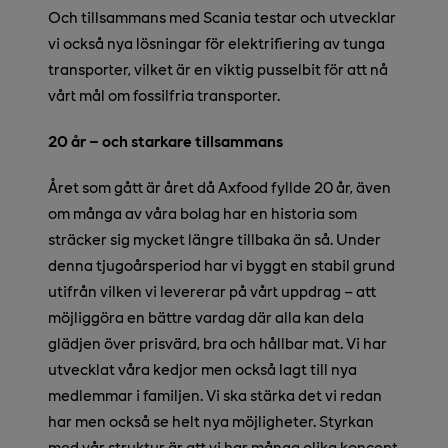
Och tillsammans med Scania testar och utvecklar
vi också nya lösningar för elektrifiering av tunga
transporter, vilket är en viktig pusselbit för att nå
vårt mål om fossilfria transporter.
20 år – och starkare tillsammans
Året som gått är året då Axfood fyllde 20 år, även
om många av våra bolag har en historia som
sträcker sig mycket längre tillbaka än så. Under
denna tjugoårsperiod har vi byggt en stabil grund
utifrån vilken vi levererar på vårt uppdrag – att
möjliggöra en bättre vardag där alla kan dela
glädjen över prisvärd, bra och hållbar mat. Vi har
utvecklat våra kedjor men också lagt till nya
medlemmar i familjen. Vi ska stärka det vi redan
har men också se helt nya möjligheter. Styrkan
med vår struktur är att vi har många olika koncept