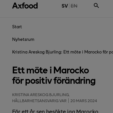
Gå direkt till innehåll
THE PAGE IS NOT 
SV
EN
Start
Nyhetsrum
Kristina Areskog Bjurling: Ett möte i Marocko för p
Ett möte i Marocko
för positiv förändring
KRISTINA ARESKOG BJURLING,
HÅLLBARHETSANSVARIG VAR
20 MARS 2024
För ett år sen besökte jag Marocko