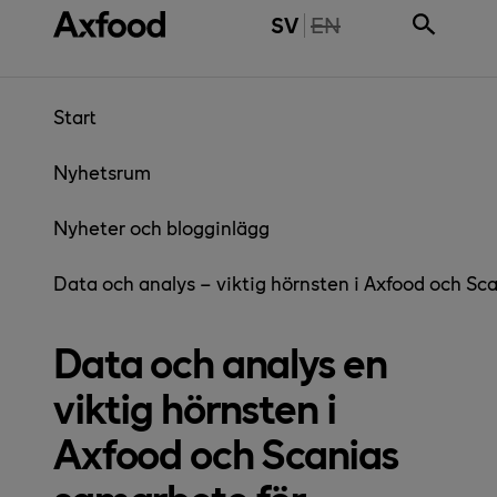
Gå direkt till innehåll
THE PAGE IS NOT 
SV
EN
Start
Nyhetsrum
Nyheter och blogginlägg
Data och analys – viktig hörnsten i Axfood och Sca
Data och analys en
viktig hörnsten i
Axfood och Scanias