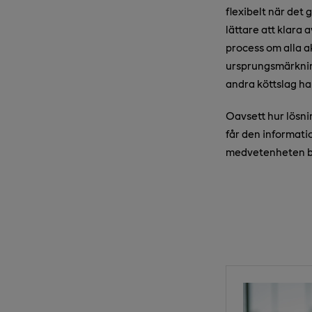
flexibelt när det
lättare att klara 
process om alla a
ursprungsmärkning 
andra köttslag ha
Oavsett hur lösni
får den informati
medvetenheten bå