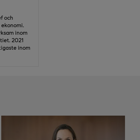
ef och
r ekonomi.
erksam inom
tiet. 2021
ktigaste inom