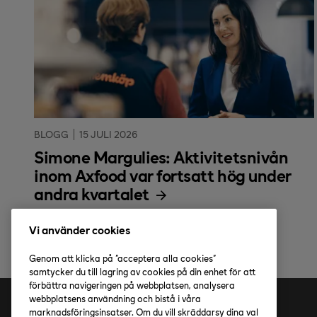
BLOGG
15 JULI 2026
Simone Margulies: Aktivitetsnivån
inom Axfood var fortsatt hög under
andra kvartalet
Vi använder cookies
Genom att klicka på "acceptera alla cookies"
samtycker du till lagring av cookies på din enhet för att
förbättra navigeringen på webbplatsen, analysera
webbplatsens användning och bistå i våra
marknadsföringsinsatser. Om du vill skräddarsy dina val