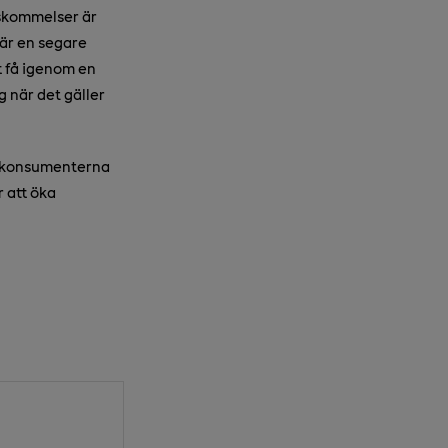
nskommelser är
 är en segare
t få igenom en
g när det gäller
an konsumenterna
 att öka