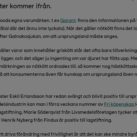
ter kommer ifrån.
xfoods egna varumärken, t ex
Garant,
finns den informationen på
 fåtal där det ännu inte lyckats). När det gäller nötkött finns det 
efter Galnakosjukan, om att ursprungsland måste anges.
äller varor som innehåller griskött står det ofta bara tillverknin
 ligger, och det säger ju ingenting om var djuret har fötts upp. 
 märkningen av nötkött ordnades till, så kommer nog hästköttssk
så att konsumenterna även får kunskap om ursprungsland även nä
ter Eskil Erlandsson har redan svängt och blivit positiv till urs
elsindustrin kan man i förra veckans nummer av
Fri köpenskap
lagstiftning. Marie Söderqvist från Livsmedelsföretagen tycker a
 Henrik Nyberg från Findus är positiv till lagstiftning.
t driva förändring med frivillighet är att det kan ske mindre byr