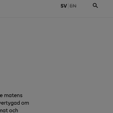
THE PAGE IS NOT 
SV
EN
åde matens
övertygad om
gmat och