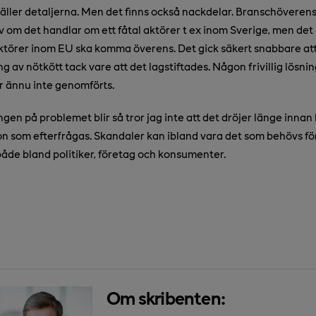
 gäller detaljerna. Men det finns också nackdelar. Branschövere
av om det handlar om ett fåtal aktörer t ex inom Sverige, men det
ktörer inom EU ska komma överens. Det gick säkert snabbare at
av nötkött tack vare att det lagstiftades. Någon frivillig lösnin
r ännu inte genomförts.
ngen på problemet blir så tror jag inte att det dröjer länge inn
on som efterfrågas. Skandaler kan ibland vara det som behövs för
de bland politiker, företag och konsumenter.
Om skribenten: