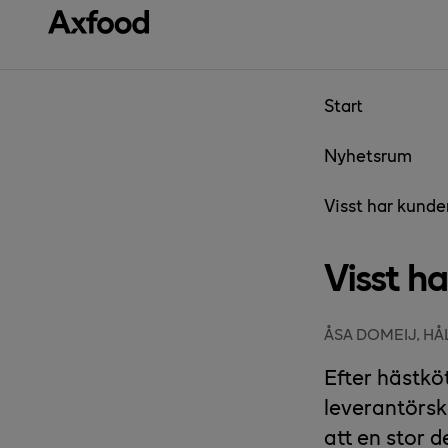
Gå direkt till innehåll
Start
Nyhetsrum
Visst har kunden
Visst ha
ÅSA DOMEIJ, H
Efter hästkö
leverantörs
att en stor d