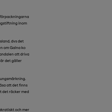
 förpackningarna
lagstiftning inom
gsland, dvs det
Men om Galna ko
andalen att driva
r det gäller
prungsmärkning.
läsa att det finns
tt det räcker med
åkratiskt och mer