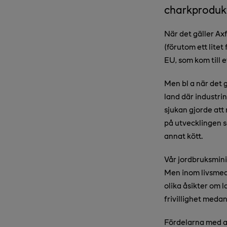
charkproduk
När det gäller A
(förutom ett litet
EU, som kom till 
Men bl a när det g
land där industrin
sjukan gjorde att
på utvecklingen 
annat kött.
Vår jordbruksminis
Men inom livsmed
olika åsikter om 
frivillighet medan
Fördelarna med at