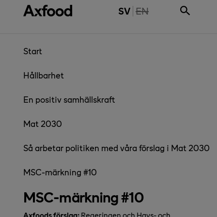
Gå direkt till innehåll
THE PAGE IS NOT 
SV
EN
Start
Hållbarhet
En positiv samhällskraft
Mat 2030
Så arbetar politiken med våra förslag i Mat 2030
MSC-märkning #10
MSC-märkning #10
Axfoods förslag:
Regeringen och Havs- och