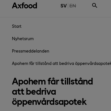
Gå direkt till innehåll
THE PAGE IS NOT 
SV
EN
Start
Nyhetsrum
Pressmeddelanden
Apohem får tillstånd att bedriva öppenvårdsapote
Apohem får tillstånd
att bedriva
öppenvårdsapotek