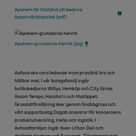
Apohem får tillstånd att bedriva
öppenvårdsapotek (pdf)
Apohem-grundarna-henrik (jpg)
Axfood ska vara ledande inom prisvärd, bra och
hållbar mat. I vår bolagsfamilj ingår
butikskedjorna Willys, Hemköp och City Gross,
liksom Tempo, Handlar’n och Matöppet.
Grossistförsäljning sker genom Snabbgross och
vårt supportbolag Dagab ansvarar för koncernens
produktutveckling, inköp och logistik. I
Axfoodfamiljen ingår även Urban Deli och
delägda Apohem och Eurocash. Tillsammans har