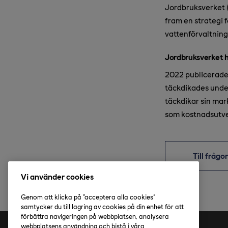
Jordbruksverket 
fram en strategi 
vattenförvaltning
Jordbruksverket h
2022 publicerade
täckdikades under
täckdikar sin mar
som kostnadsutvec
Till frågo
Vi använder cookies
Genom att klicka på "acceptera alla cookies"
samtycker du till lagring av cookies på din enhet för att
förbättra navigeringen på webbplatsen, analysera
webbplatsens användning och bistå i våra