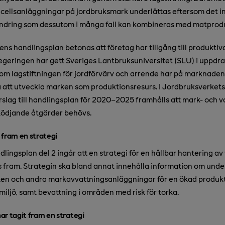
olcellsanläggningar på jordbruksmark underlättas eftersom det in
rändring som dessutom i många fall kan kombineras med matprod
ens handlingsplan betonas att företag har tillgång till produkti
egeringen har gett Sveriges Lantbruksuniversitet (SLU) i uppdra
om lagstiftningen för jordförvärv och arrende har på marknaden 
 att utveckla marken som produktionsresurs. I Jordbruksverket
örslag till handlingsplan för 2020–2025 framhålls att mark- och 
tödjande åtgärder behövs.
 fram en strategi
lingsplan del 2 ingår att en strategi för en hållbar hantering av 
s fram. Strategin ska bland annat innehålla information om unde
ken och andra markavvattningsanläggningar för en ökad produk
miljö, samt bevattning i områden med risk för torka.
ar tagit fram en strategi