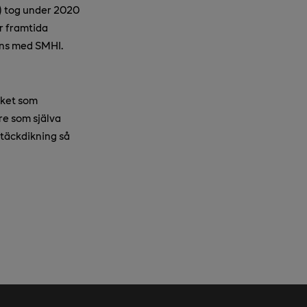
) tog under 2020
ar framtida
ans med SMHI.
cket som
re som själva
 täckdikning så