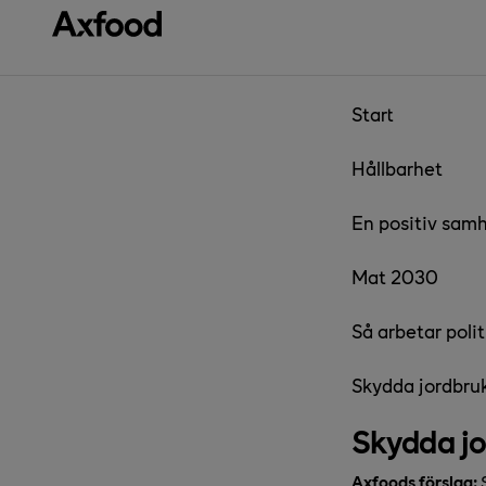
Gå direkt till innehåll
Start
Hållbarhet
En positiv samh
Mat 2030
Så arbetar poli
Skydda jordbru
Skydda j
Axfoods förslag:
S