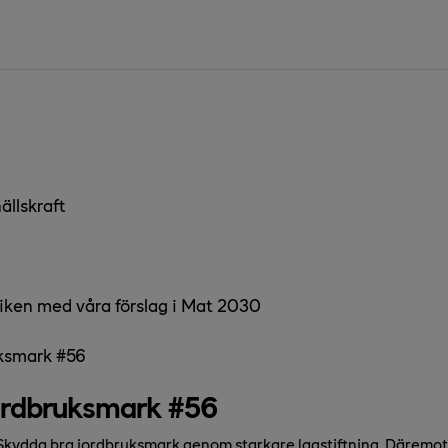
ällskraft
tiken med våra förslag i Mat 2030
ksmark #56
ordbruksmark #56
kydda bra jordbruksmark genom starkare lagstiftning. Däremot