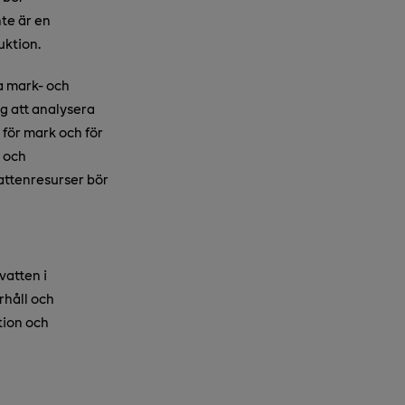
te är en
uktion.
va mark- och
g att analysera
för mark och för
s och
vattenresurser bör
vatten i
rhåll och
tion och