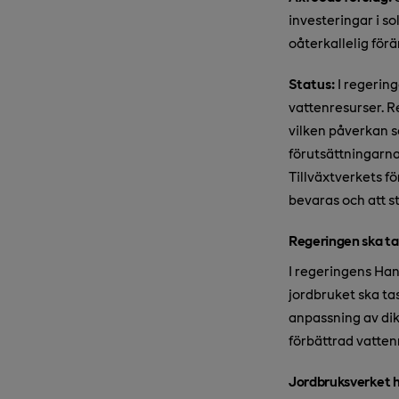
investeringar i s
oåterkallelig fö
Status:
I regering
vattenresurser. R
vilken påverkan s
förutsättningarna
Tillväxtverkets f
bevaras och att s
Regeringen ska ta
I regeringens Hand
jordbruket ska ta
anpassning av di
förbättrad vatten
Jordbruksverket h