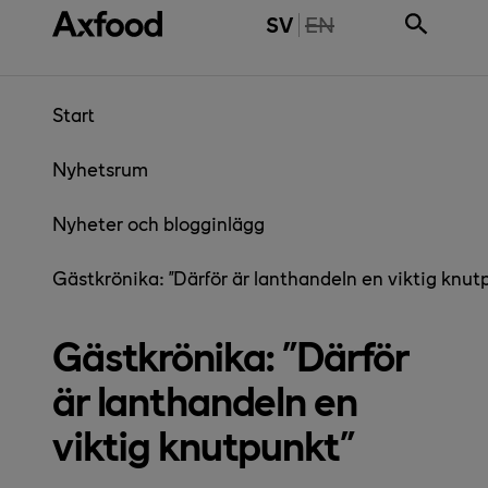
Gå direkt till innehåll
THE PAGE IS NOT 
SV
EN
Start
Nyhetsrum
Nyheter och blogginlägg
Gästkrönika: ”Därför är lanthandeln en viktig knut
Gästkrönika: ”Därför
är lanthandeln en
viktig knutpunkt”